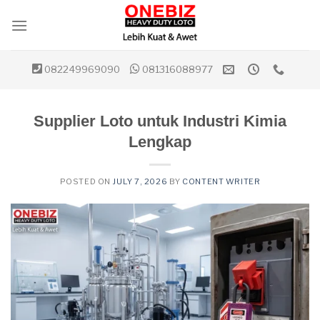
Skip
to
content
082249969090
081316088977
Supplier Loto untuk Industri Kimia
Lengkap
POSTED ON
JULY 7, 2026
BY
CONTENT WRITER