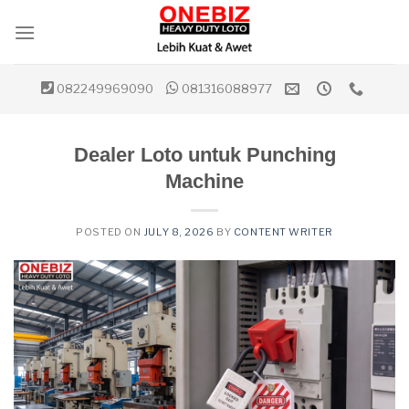
Skip
to
content
082249969090
081316088977
Dealer Loto untuk Punching
Machine
POSTED ON
JULY 8, 2026
BY
CONTENT WRITER