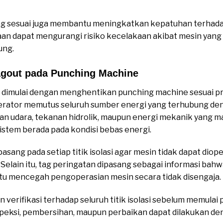
g sesuai juga membantu meningkatkan kepatuhan terhada
aan dapat mengurangi risiko kecelakaan akibat mesin yang a
ung.
agout pada Punching Machine
dimulai dengan menghentikan punching machine sesuai pr
operator memutus seluruh sumber energi yang terhubung d
an udara, tekanan hidrolik, maupun energi mekanik yang 
istem berada pada kondisi bebas energi.
sang pada setiap titik isolasi agar mesin tidak dapat dio
elain itu, tag peringatan dipasang sebagai informasi bahw
 mencegah pengoperasian mesin secara tidak disengaja.
verifikasi terhadap seluruh titik isolasi sebelum memulai 
speksi, pembersihan, maupun perbaikan dapat dilakukan den