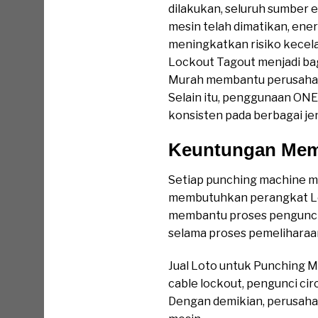
dilakukan, seluruh sumber e
mesin telah dimatikan, ener
meningkatkan risiko kecela
Lockout Tagout menjadi ba
Murah membantu perusahaa
Selain itu, penggunaan ONE
konsisten pada berbagai je
Keuntungan Memi
Setiap punching machine mem
membutuhkan perangkat Loc
membantu proses penguncian
selama proses pemeliharaa
Jual Loto untuk Punching M
cable lockout, pengunci cir
Dengan demikian, perusahaa