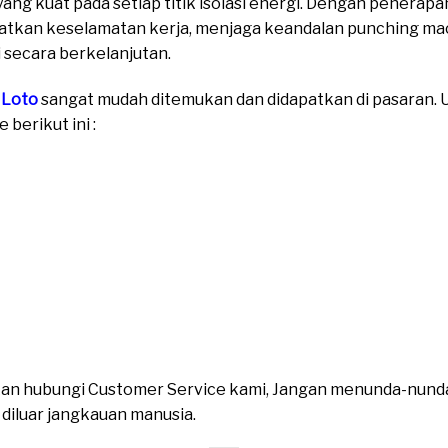
ng kuat pada setiap titik isolasi energi. Dengan penerapa
tkan keselamatan kerja, menjaga keandalan punching ma
 secara berkelanjutan.
 Loto
sangat mudah ditemukan dan didapatkan di pasaran. Un
berikut ini :
ahkan hubungi Customer Service kami, Jangan menunda-nund
n diluar jangkauan manusia.