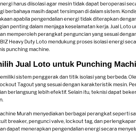
nergi harus diisolasi agar mesin tidak dapat beroperasi sec
gi berbahaya masih dapat tersimpan di dalam sistem. Kondi
kaan apabila pengendalian energi tidak diterapkan dengan 
gian penting dalam menjaga keselamatan kerja. Jual Loto 
n memperoleh perangkat penguncian yang sesuai dengan 
BIZ Heavy Duty Loto mendukung proses isolasi energi secar
nis punching machine.
lih Jual Loto untuk Punching Mach
iliki sistem penggerak dan titik isolasi yang berbeda. Ol
kout Tagout yang sesuai dengan karakteristik mesin. Pe
 berlangsung lebih efektif. Selain itu, teknisi dapat beke
n.
achine Murah menyediakan berbagai perangkat seperti saf
cuit breaker, pengunci valve, lockout tag, dan perlengkapa
n dapat menerapkan pengendalian energi secara menyeluruh