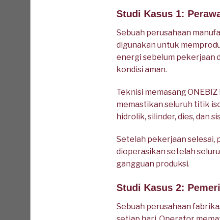
Studi Kasus 1: Peraw
Sebuah perusahaan manufak
digunakan untuk memprodu
energi sebelum pekerjaan d
kondisi aman.
Teknisi memasang ONEBIZ Hea
memastikan seluruh titik i
hidrolik, silinder, dies, da
Setelah pekerjaan selesai,
dioperasikan setelah selur
gangguan produksi.
Studi Kasus 2: Pemer
Sebuah perusahaan fabrika
setiap hari. Operator mema