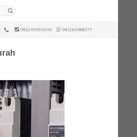
082249969090
081316088977
urah