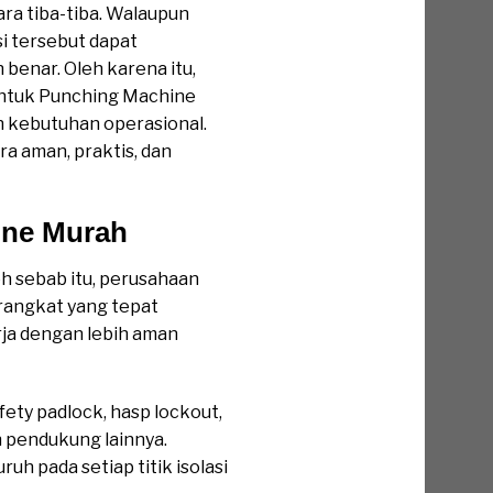
ara tiba-tiba. Walaupun
si tersebut dapat
benar. Oleh karena itu,
untuk Punching Machine
kebutuhan operasional.
a aman, praktis, dan
ine Murah
eh sebab itu, perusahaan
rangkat yang tepat
rja dengan lebih aman
ety padlock, hasp lockout,
n pendukung lainnya.
 pada setiap titik isolasi