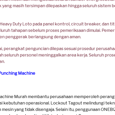
k yang masih tersimpan dilepaskan hingga seluruh sistem b
vy Duty Loto pada panel kontrol, circuit breaker, dan titi
uruh tahapan sebelum proses pemeriksaan dimulai. Pemeri
onen penggerak berlangsung dengan aman.
i, perangkat penguncian dilepas sesuai prosedur perusah
h seluruh personel meninggalkan area kerja. Seluruh prose
an.
 Punching Machine
 Machine Murah membantu perusahaan memperoleh perangk
i kebutuhan operasional. Lockout Tagout melindungi teknis
 mesin yang tidak disengaja. Selain itu, penggunaan ONEB