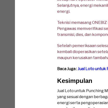
Selanjutnya, energi mekani
energi.
Teknisi memasang ONEBIZ Hea
Pengawas memverifikasi sel
transmisi, dies, dan komp
Setelah pemeriksaan selesa
kembali dioperasikan setela
maupun kerusakan tambah
Baca Juga :
Jual Loto untuk
Kesimpulan
Jual Loto untuk Punching
yang sesuai dengan berbaga
energi serta pengoperasian