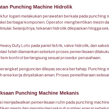
atan Punching Machine Hidrolik
tur logam melakukan perawatan berkala pada punching ma
ksi berbagai komponen. Operator menghentikan mesin da
imulai. Selanjutnya, tekanan hidrolik dilepaskan hingga se
vy Duty Loto pada panel listrik, valve hidrolik, dan sakel
solasi telah diamankan sebelum proses pemeriksaan dilak
n sistem kontrol berlangsung sesuai prosedur perusahaan.
 perangkat penguncian dilepas secara bertahap. Punching 
uh area kerja dinyatakan aman. Proses pemeliharaan seles
iksaan Punching Machine Mekanis
si menjadwalkan pemeriksaan rutin pada punching machin
tikan mesin dan mengisolasi seluruh sumber energi sebelum 