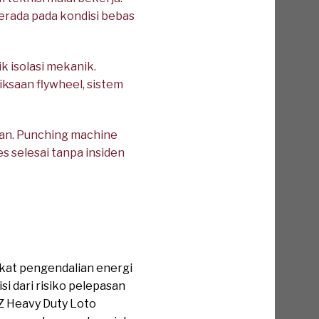
erada pada kondisi bebas
k isolasi mekanik.
ksaan flywheel, sistem
aan. Punching machine
s selesai tanpa insiden
at pengendalian energi
i dari risiko pelepasan
IZ Heavy Duty Loto