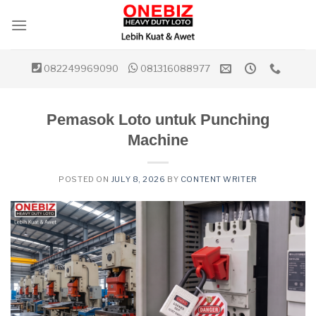
Skip
to
content
082249969090
081316088977
Pemasok Loto untuk Punching
Machine
POSTED ON
JULY 8, 2026
BY
CONTENT WRITER