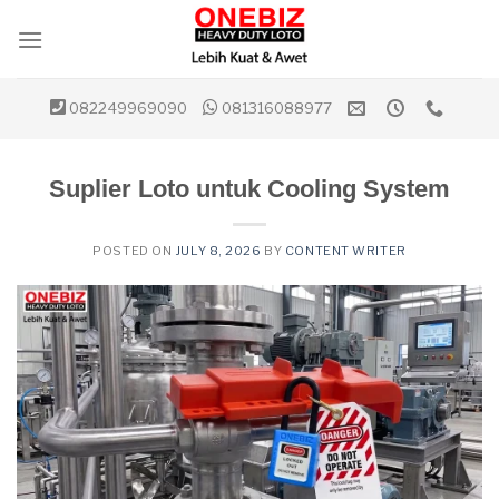
Skip
to
content
082249969090
081316088977
Suplier Loto untuk Cooling System
POSTED ON
JULY 8, 2026
BY
CONTENT WRITER