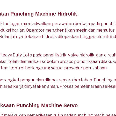
atan Punching Machine Hidrolik
tur logam menjadwalkan perawatan berkala pada punchin
oduksi harian. Operator menghentikan mesin dan memutus 
 Selanjutnya, tekanan hidrolik dilepaskan hingga seluruh i
vy Duty Loto pada panel listrik, valve hidrolik, dan circui
solasi telah diamankan sebelum proses pemeriksaan dilak
n sistem kontrol berlangsung sesuai prosedur perusahaan.
 perangkat penguncian dilepas secara bertahap. Punching 
uh area kerja dinyatakan aman. Proses pemeliharaan seles
iksaan Punching Machine Servo
f melakukan pemeriksaan rutin pada punching machine se