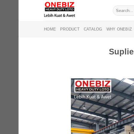
Skip
Search
to
for:
content
HOME
PRODUCT
CATALOG
WHY ONEBIZ
Supli