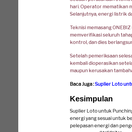
hari. Operator mematikan m
Selanjutnya, energi listrik
Teknisi memasang ONEBIZ He
memverifikasi seluruh taha
kontrol, dan dies berlangs
Setelah pemeriksaan selesa
kembali dioperasikan setela
maupun kerusakan tambah
Baca Juga :
Suplier Loto un
Kesimpulan
Suplier Loto untuk Punch
energi yang sesuai untuk b
pelepasan energi dan pengo