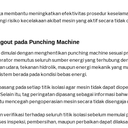
a membantu meningkatkan efektivitas prosedur keselamata
i risiko kecelakaan akibat mesin yang aktif secara tidak 
.
agout pada Punching Machine
dimulai dengan menghentikan punching machine sesuai pr
operator memutus seluruh sumber energi yang terhubung d
an udara, tekanan hidrolik, maupun energi mekanik yang 
istem berada pada kondisi bebas energi.
sang pada setiap titik isolasi agar mesin tidak dapat dio
elain itu, tag peringatan dipasang sebagai informasi bahw
 mencegah pengoperasian mesin secara tidak disengaja ol
verifikasi terhadap seluruh titik isolasi sebelum memulai 
ses inspeksi, pembersihan, maupun perbaikan dapat dilaks