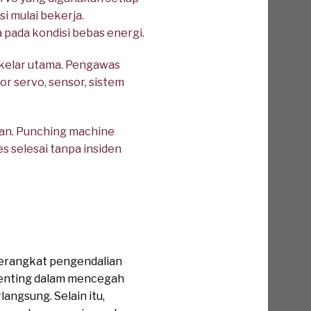
i mulai bekerja.
a pada kondisi bebas energi.
akelar utama. Pengawas
r servo, sensor, sistem
aan. Punching machine
s selesai tanpa insiden
erangkat pengendalian
 penting dalam mencegah
angsung. Selain itu,