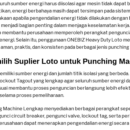
uruh sumber energi harus diisolasi agar mesin tidak dapat b
ikan, energi berbahaya masih dapat tersimpan pada sistem.
kaan apabila pengendalian energi tidak dilakukan dengan b
menjadi bagian penting dalam menjaga keselamatan kerja. 
 membantu perusahaan memperoleh perangkat penguncian
 energi. Selain itu, penggunaan ONEBIZ Heavy Duty Loto 
man, praktis, dan konsisten pada berbagai jenis punching
lih Suplier Loto untuk Punching M
iliki sumber energi dan jumlah titik isolasi yang berbeda.
kout Tagout yang lengkap agar seluruh sumber energi d
uai membantu proses penguncian berlangsung lebih efektif. 
 selama proses pemeliharaan.
ng Machine Lengkap menyediakan berbagai perangkat seper
gunci circuit breaker, pengunci valve, lockout tag, serta 
 perusahaan dapat menerapkan pengendalian energi secara