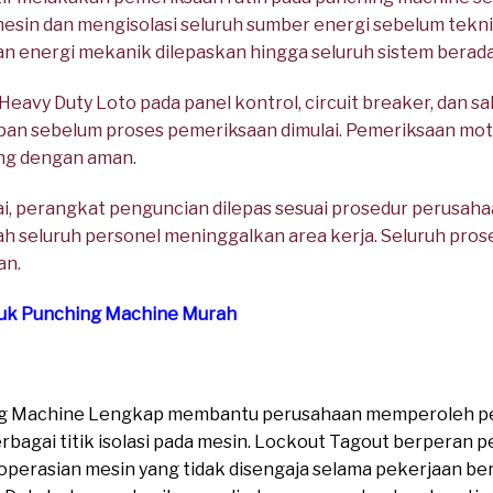
esin dan mengisolasi seluruh sumber energi sebelum teknis
 dan energi mekanik dilepaskan hingga seluruh sistem berad
avy Duty Loto pada panel kontrol, circuit breaker, dan s
pan sebelum proses pemeriksaan dimulai. Pemeriksaan moto
ung dengan aman.
i, perangkat penguncian dilepas sesuai prosedur perusah
h seluruh personel meninggalkan area kerja. Seluruh prose
an.
tuk Punching Machine Murah
ing Machine Lengkap membantu perusahaan memperoleh p
erbagai titik isolasi pada mesin. Lockout Tagout berperan
perasian mesin yang tidak disengaja selama pekerjaan berl