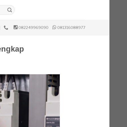
082249969090
081316088977
engkap