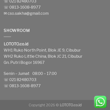
☏ 021 82480703
☏ 0813-1608-8977
✉
cso.sakha@gmail.com
SHOWROOM
LOTOTO.co.id
WH1 Ruko North Point, Blok JE 9, Cibubur
WH2 Ruko Little China, Blok JC 21, Cibubur
Gn. Putri Bogor 16967
Senin – Jumat 08:00 – 17:00
☏ 021 82480703
☏ 0813-1608-8977
Copyright 2026 ©
LOTOTO.co.id