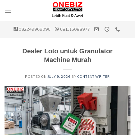
Skip
to
content
082249969090
081316088977
Dealer Loto untuk Granulator
Machine Murah
POSTED ON
JULY 9, 2026
BY
CONTENT WRITER