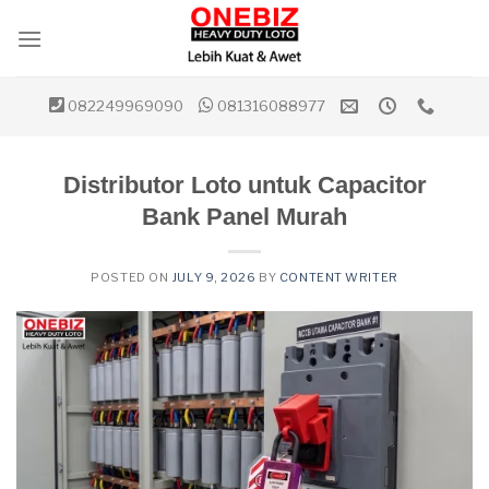
Skip
to
content
082249969090
081316088977
Distributor Loto untuk Capacitor
Bank Panel Murah
POSTED ON
JULY 9, 2026
BY
CONTENT WRITER