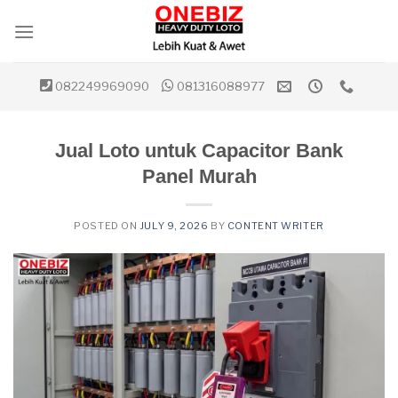
Skip
to
content
082249969090
081316088977
Jual Loto untuk Capacitor Bank
Panel Murah
POSTED ON
JULY 9, 2026
BY
CONTENT WRITER