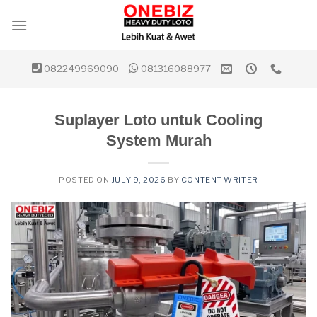
Skip
to
content
082249969090
081316088977
Suplayer Loto untuk Cooling
System Murah
POSTED ON
JULY 9, 2026
BY
CONTENT WRITER