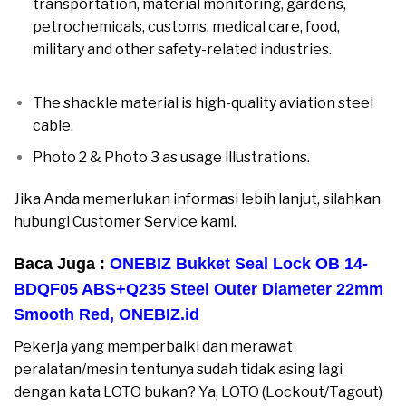
transportation, material monitoring, gardens,
petrochemicals, customs, medical care, food,
military and other safety-related industries.
moreover
The shackle material is high-quality aviation steel
cable.
moreover
Photo 2 & Photo 3 as usage illustrations.
moreover
Jika Anda memerlukan informasi lebih lanjut, silahkan
hubungi Customer Service kami.
moreover
Baca Juga :
ONEBIZ Bukket Seal Lock OB 14-
BDQF05 ABS+Q235 Steel Outer Diameter 22mm
Smooth Red,
ONEBIZ.id
Pekerja yang memperbaiki dan merawat
peralatan/mesin tentunya sudah tidak asing lagi
dengan kata LOTO bukan? Ya, LOTO (Lockout/Tagout)