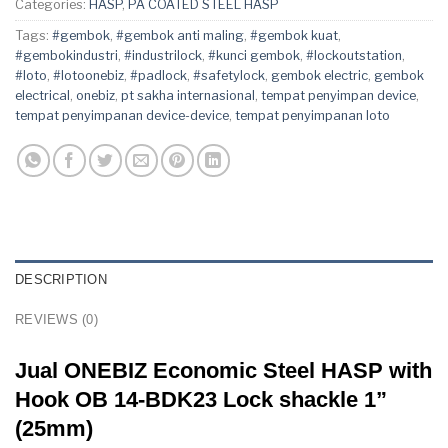
Categories:
HASP
,
PA COATED STEEL HASP
Tags:
#gembok
,
#gembok anti maling
,
#gembok kuat
,
#gembokindustri
,
#industrilock
,
#kunci gembok
,
#lockoutstation
,
#loto
,
#lotoonebiz
,
#padlock
,
#safetylock
,
gembok electric
,
gembok
electrical
,
onebiz
,
pt sakha internasional
,
tempat penyimpan device
,
tempat penyimpanan device-device
,
tempat penyimpanan loto
DESCRIPTION
REVIEWS (0)
Jual ONEBIZ Economic Steel HASP with
Hook OB 14-BDK23 Lock shackle 1”
(25mm)