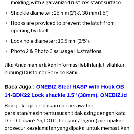
molding, with a galvanized rust-resistant surface.
Shackle diameter : 25 mm (1″) & 38 mm (1.5″).
Hooks are provided to prevent the latch from
opening by itself.
Lock hole diameter : 10.5 mm (2/5″).
Photo 2 & Photo 3 as usage illustrations.
Jika Anda memerlukan informasi lebih lanjut, silahkan
hubungi Customer Service kami.
Baca Juga :
ONEBIZ Steel HASP with Hook OB
14-BDK22 Lock shackle 1.5’’ (38mm)
,
ONEBIZ.id
Bagi pekerja perbaikan dan perawatan
peralatan/mesin tentu sudah tidak asing dengan kata
LOTO, bukan? Ya, LOTO (Lockout/Tagout) merupakan
prosedur keselamatan yang dipakai untuk memastikan