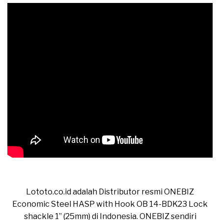
Jual ONEBIZ Economic Steel HASP with Hook OB 14-
BDK23 Lock shackle 1” (25mm)
Lototo.co.id adalah Distributor resmi ONEBIZ
Economic Steel HASP with Hook OB 14-BDK23 Lock
shackle 1” (25mm) di Indonesia. ONEBIZ sendiri