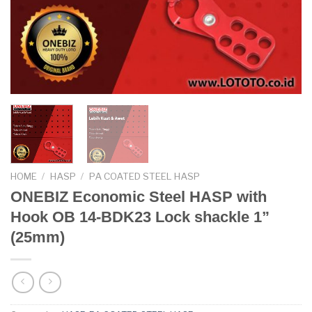
HOME
/
HASP
/
PA COATED STEEL HASP
ONEBIZ Economic Steel HASP with
Hook OB 14-BDK23 Lock shackle 1”
(25mm)