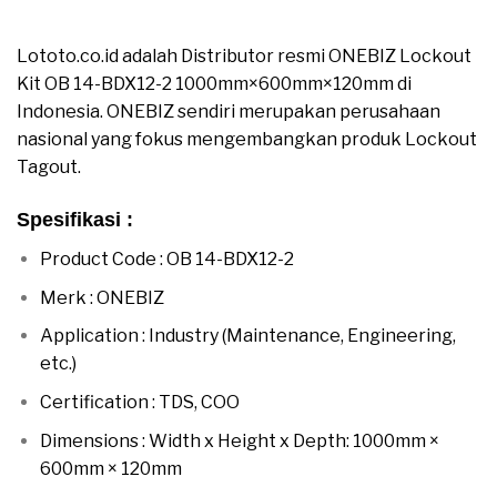
Jual ONEBIZ Lockout Kit OB 14-BDX12-2
1000mm×600mm×120mm
Lototo.co.id adalah Distributor resmi ONEBIZ Lockout
Kit OB 14-BDX12-2 1000mm×600mm×120mm di
Indonesia. ONEBIZ sendiri merupakan perusahaan
nasional yang fokus mengembangkan produk Lockout
Tagout.
Spesifikasi :
moreover
Product Code : OB 14-BDX12-2
moreover
Merk : ONEBIZ
moreover
Application : Industry (Maintenance, Engineering,
etc.)
moreover
Certification : TDS, COO
moreover
Dimensions : Width x Height x Depth: 1000mm ×
600mm × 120mm
moreover