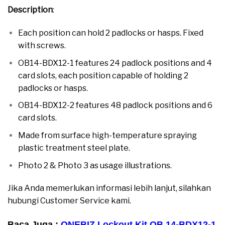
Description
:
moreover
Each position can hold 2 padlocks or hasps. Fixed
with screws.
moreover
OB14-BDX12-1 features 24 padlock positions and 4
card slots, each position capable of holding 2
padlocks or hasps.
moreover
OB14-BDX12-2 features 48 padlock positions and 6
card slots.
moreover
Made from surface high-temperature spraying
plastic treatment steel plate.
moreover
Photo 2 & Photo 3 as usage illustrations.
moreover
Jika Anda memerlukan informasi lebih lanjut, silahkan
hubungi Customer Service kami.
moreover
Baca Juga :
ONEBIZ Lockout Kit OB 14-BDX12-1