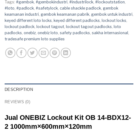
Tags:
#gembok
,
#gembokindustri
,
#industrilock
,
#lockoutstation
,
#loto
,
#padlock
,
#safetylock
,
cable shackle padlock
,
gembok
keamanan industri
,
gembok keamanan pabrik
,
gembok untuk industri
,
keyed different loto locks
,
keyed different padlocks
,
lockout locks
,
lockout padlock
,
lockout tagout
,
lockout tagout padlocks
,
loto
padlocks
,
onebiz
,
onebiz loto
,
safety padlocks
,
sakha internasional
,
tradesafe premium loto supplies
DESCRIPTION
REVIEWS (0)
Jual ONEBIZ Lockout Kit OB 14-BDX12-
2 1000mm×600mm×120mm