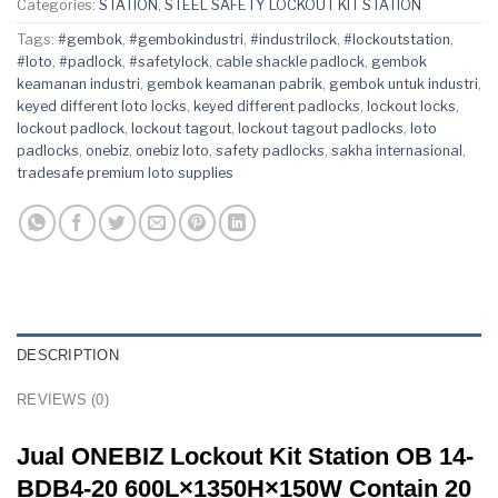
Categories:
STATION
,
STEEL SAFETY LOCKOUT KIT STATION
Tags:
#gembok
,
#gembokindustri
,
#industrilock
,
#lockoutstation
,
#loto
,
#padlock
,
#safetylock
,
cable shackle padlock
,
gembok
keamanan industri
,
gembok keamanan pabrik
,
gembok untuk industri
,
keyed different loto locks
,
keyed different padlocks
,
lockout locks
,
lockout padlock
,
lockout tagout
,
lockout tagout padlocks
,
loto
padlocks
,
onebiz
,
onebiz loto
,
safety padlocks
,
sakha internasional
,
tradesafe premium loto supplies
DESCRIPTION
REVIEWS (0)
Jual ONEBIZ Lockout Kit Station OB 14-
BDB4-20 600L×1350H×150W Contain 20