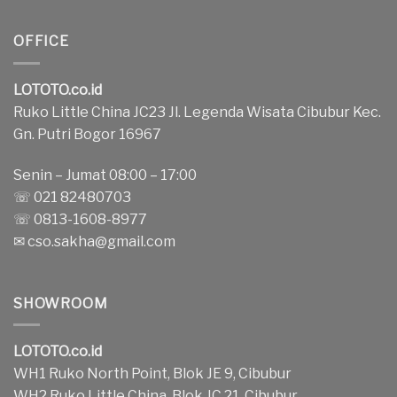
OFFICE
LOTOTO.co.id
Ruko Little China JC23 Jl. Legenda Wisata Cibubur Kec.
Gn. Putri Bogor 16967
Senin – Jumat 08:00 – 17:00
☏ 021 82480703
☏ 0813-1608-8977
✉
cso.sakha@gmail.com
SHOWROOM
LOTOTO.co.id
WH1 Ruko North Point, Blok JE 9, Cibubur
WH2 Ruko Little China, Blok JC 21, Cibubur