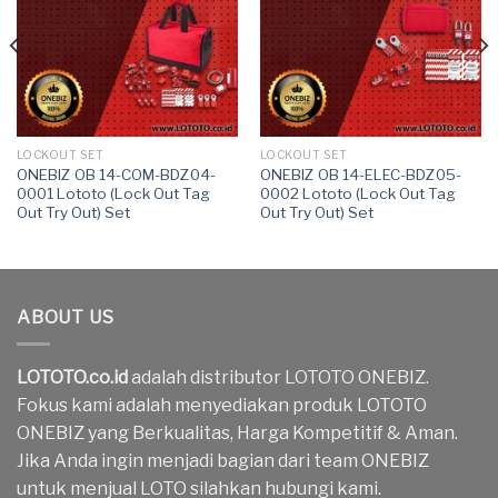
LOCKOUT SET
LOCKOUT SET
ONEBIZ OB 14-COM-BDZ04-
ONEBIZ OB 14-ELEC-BDZ05-
0001 Lototo (Lock Out Tag
0002 Lototo (Lock Out Tag
Out Try Out) Set
Out Try Out) Set
ABOUT US
LOTOTO.co.id
adalah distributor LOTOTO ONEBIZ.
Fokus kami adalah menyediakan produk LOTOTO
ONEBIZ yang Berkualitas, Harga Kompetitif & Aman.
Jika Anda ingin menjadi bagian dari team ONEBIZ
untuk menjual LOTO silahkan hubungi kami.