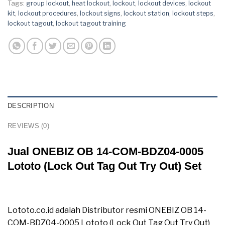
Tags:
group lockout
,
heat lockout
,
lockout
,
lockout devices
,
lockout
kit
,
lockout procedures
,
lockout signs
,
lockout station
,
lockout steps
,
lockout tagout
,
lockout tagout training
DESCRIPTION
REVIEWS (0)
Jual ONEBIZ OB 14-COM-BDZ04-0005
Lototo (Lock Out Tag Out Try Out) Set
Jual ONEBIZ OB 14-COM-BDZ04-0005 Lototo (Lock
Out Tag Out Try Out) Set
Lototo.co.id adalah Distributor resmi ONEBIZ OB 14-
COM-BDZ04-0005 Lototo (Lock Out Tag Out Try Out)