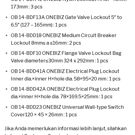
173mm : 3 pcs
OB 14-BDF13A ONEBIZ Gate Valve Lockout 5″ to
6.5″ (127 – 165mm) : 1 pcs
OB 14-BDD18 ONEBIZ Medium Circuit Breaker
Lockout 8mm≤ a ≤16mm : 2 pcs
OB 14-BDF10 ONEBIZ Flange Valve Lockout Bag
Valve diameter≤30mm 324 x 292mm : 1 pcs
OB 14-BDD41A ONEBIZ Electrical Plug Lockout
Inner dia.×inner H×hole dia. 58×95×20 mm : 1 pcs
OB 14-BDD42A ONEBIZ Electrical Plug Lockout
dia.×inner H×hole dia. 78×169.5×25mm : 1 pcs
OB 14-BDD23 ONEBIZ Universal Wall-type Switch
Cover120 × 45 × 26mm : 1 pcs
Jika Anda memerlukan informasi lebih lanjut, silahkan