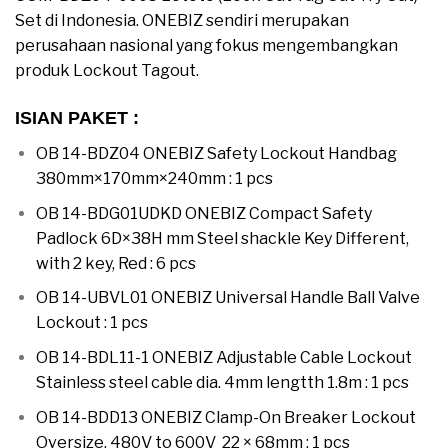
Set di Indonesia. ONEBIZ sendiri merupakan
perusahaan nasional yang fokus mengembangkan
produk Lockout Tagout.
ISIAN PAKET :
OB 14-BDZ04 ONEBIZ Safety Lockout Handbag
380mm×170mm×240mm : 1 pcs
OB 14-BDG01UDKD ONEBIZ Compact Safety
Padlock 6D×38H mm Steel shackle Key Different,
with 2 key, Red : 6 pcs
OB 14-UBVL01 ONEBIZ Universal Handle Ball Valve
Lockout : 1 pcs
OB 14-BDL11-1 ONEBIZ Adjustable Cable Lockout
Stainless steel cable dia. 4mm lengtth 1.8m : 1 pcs
OB 14-BDD13 ONEBIZ Clamp-On Breaker Lockout
Oversize, 480V to 600V 22 × 68mm : 1 pcs