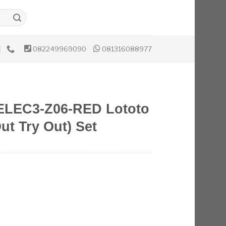
082249969090
081316088977
ELEC3-Z06-RED Lototo
ut Try Out) Set