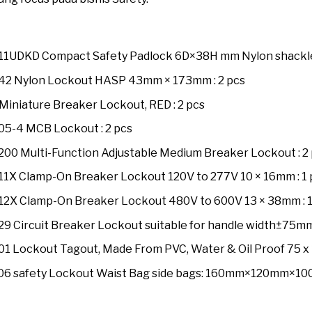
UDKD Compact Safety Padlock 6D×38H mm Nylon shackle, F t
42 Nylon Lockout HASP 43mm × 173mm : 2 pcs
iniature Breaker Lockout, RED : 2 pcs
5-4 MCB Lockout : 2 pcs
0 Multi-Function Adjustable Medium Breaker Lockout : 2
1X Clamp-On Breaker Lockout 120V to 277V 10 × 16mm : 1 
2X Clamp-On Breaker Lockout 480V to 600V 13 × 38mm : 1
 Circuit Breaker Lockout suitable for handle width±75mm,
 Lockout Tagout, Made From PVC, Water & Oil Proof 75 x 1
06 safety Lockout Waist Bag side bags: 160mm×120mm×10