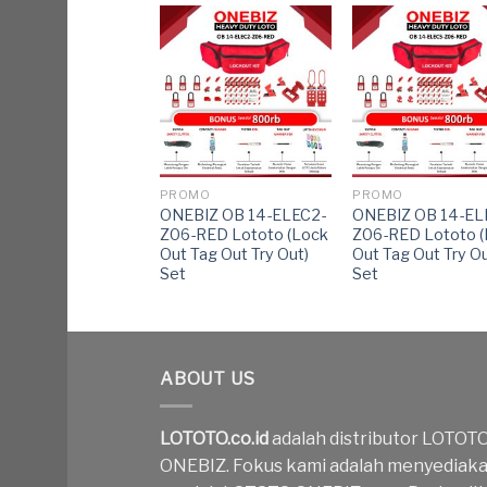
PROMO
PROMO
ONEBIZ OB 14-ELEC2-
ONEBIZ OB 14-EL
Z06-RED Lototo (Lock
Z06-RED Lototo 
Out Tag Out Try Out)
Out Tag Out Try Ou
Set
Set
ABOUT US
LOTOTO.co.id
adalah distributor LOTOT
ONEBIZ. Fokus kami adalah menyediak