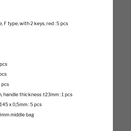
ype, with 2 keys, red : 5 pcs
 pcs
pcs
 pcs
 handle thickness ±23mm : 1 pcs
45 x 0,5mm : 5 pcs
0mm middle bag