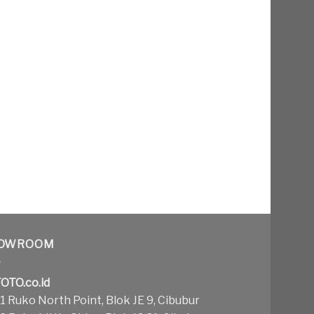
OWROOM
OTO.co.id
 Ruko North Point, Blok JE 9, Cibubur