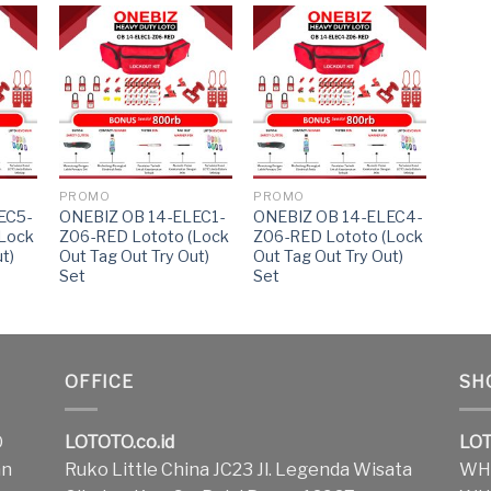
PROMO
PROMO
EC5-
ONEBIZ OB 14-ELEC1-
ONEBIZ OB 14-ELEC4-
(Lock
Z06-RED Lototo (Lock
Z06-RED Lototo (Lock
t)
Out Tag Out Try Out)
Out Tag Out Try Out)
Set
Set
OFFICE
SH
O
LOTOTO.co.id
LOT
an
Ruko Little China JC23 Jl. Legenda Wisata
WH1