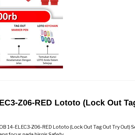
C3-Z06-RED Lototo (Lock Out Tag
 14-ELEC3-Z06-RED Lototo (Lock Out Tag Out Try Ou
 OB 14-ELEC3-Z06-RED Lototo (Lock Out Tag Out Try Out) Se
g focus pada bisnis Safety.