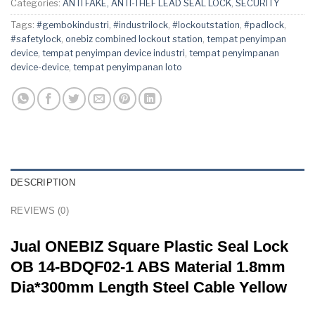
Categories:
ANTI FAKE, ANTI-THEF LEAD SEAL LOCK
,
SECURITY
Tags:
#gembokindustri
,
#industrilock
,
#lockoutstation
,
#padlock
,
#safetylock
,
onebiz combined lockout station
,
tempat penyimpan
device
,
tempat penyimpan device industri
,
tempat penyimpanan
device-device
,
tempat penyimpanan loto
DESCRIPTION
REVIEWS (0)
Jual ONEBIZ Square Plastic Seal Lock
OB 14-BDQF02-1 ABS Material 1.8mm
Dia*300mm Length Steel Cable Yellow
Jual ONEBIZ Square Plastic Seal Lock OB 14-BDQF02-1