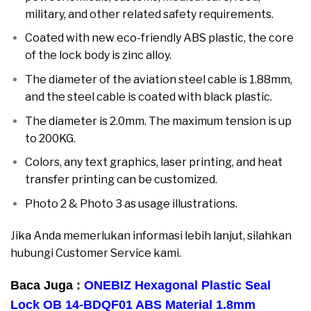
military, and other related safety requirements.
Coated with new eco-friendly ABS plastic, the core
of the lock body is zinc alloy.
moreover
The diameter of the aviation steel cable is 1.88mm,
and the steel cable is coated with black plastic.
The diameter is 2.0mm. The maximum tension is up
to 200KG.
moreover
Colors, any text graphics, laser printing, and heat
transfer printing can be customized.
Photo 2 & Photo 3 as usage illustrations.
moreover
Jika Anda memerlukan informasi lebih lanjut, silahkan
hubungi Customer Service kami.
Baca Juga :
ONEBIZ Hexagonal Plastic Seal
Lock OB 14-BDQF01 ABS Material 1.8mm