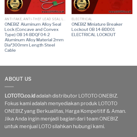
ANTI FAKE, ANTI-THEF LEAD SEAL LOCK
ELECTRICAL
ONEBIZ Aluminum Alloy Seal
ONEBIZ Miniature Breaker
Lock (Concave and Convex
Lockout OB 14-BDD01
Type) OB 14-BDQF04-2
ELECTRICAL LOCKOUT
Aluminum Alloy Material 2mm
Dia*300mm Length Steel
Cable
ABOUT US
LOTOTO.co.id
adalah distributor LOTOTO ONEBIZ.
Fokus kami adalah menyediakan produk LOTOTO
ONEBIZ yang Berkualitas, Harga Kompetitif & Aman.
Jika Anda ingin menjadi bagian dari team ONEBIZ
untuk menjual LOTO silahkan hubungi kami.