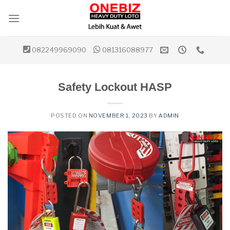
Skip
to
content
082249969090
081316088977
Safety Lockout HASP
POSTED ON
NOVEMBER 1, 2023
BY
ADMIN