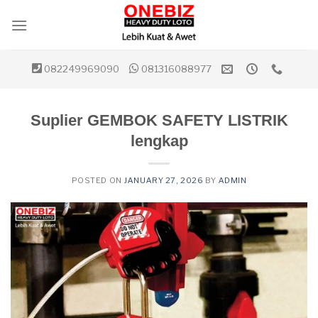
Skip
to
content
082249969090
081316088977
Suplier GEMBOK SAFETY LISTRIK
lengkap
POSTED ON
JANUARY 27, 2026
BY
ADMIN