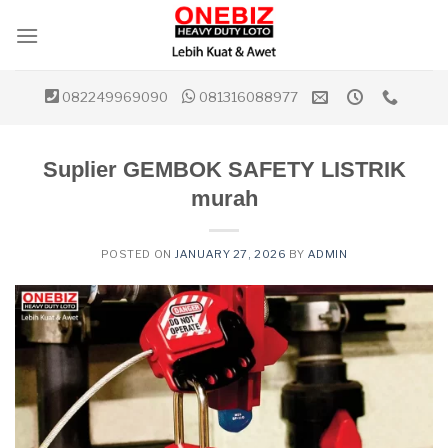
Skip
to
content
082249969090
081316088977
Suplier GEMBOK SAFETY LISTRIK
murah
POSTED ON
JANUARY 27, 2026
BY
ADMIN