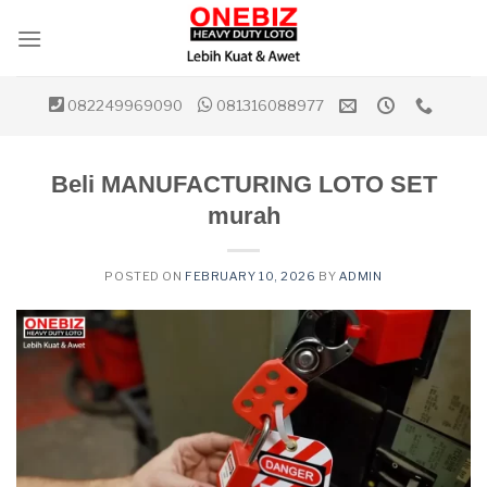
Skip
to
content
082249969090
081316088977
Beli MANUFACTURING LOTO SET
murah
POSTED ON
FEBRUARY 10, 2026
BY
ADMIN