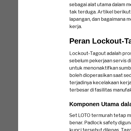
sebagai alat utama dalam me
tak terduga. Artikel berik
lapangan, dan bagaimana m
kerja.
Peran Lockout‑Ta
Lockout‑Tagout adalah pro
sebelum pekerjaan servis d
untuk menonaktifkan sumbe
boleh dioperasikan saat s
terjadinya kecelakaan kerja
terbesar di fasilitas manufa
Komponen Utama dal
Set LOTO termurah tetap me
benar. Padlock safety digun
kunci tersebut dilepas. Ta