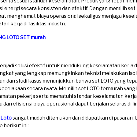
a serta sesuai standar keselamatan. Produk yang tepat m
i energi secara konsisten dan efektif. Dengan memilih s
apat menghemat biaya operasional sekaligus menjaga kese
 kerja di fasilitas industri.
G LOTO SET murah
njadi solusi efektif untuk mendukung keselamatan kerja di
gkat yang lengkap memungkinkan teknisi melakukan isol
an dan studi kasus menunjukkan bahwa set LOTO yang tepa
ecelakaan secara nyata. Memilih set LOTO termurah yang
matan pekerja serta mematuhi standar keselamatan kerja
dan efisiensi biaya operasional dapat berjalan selaras di l
 Loto
sangat mudah ditemukan dan didapatkan di pasaran. Un
berikut ini :