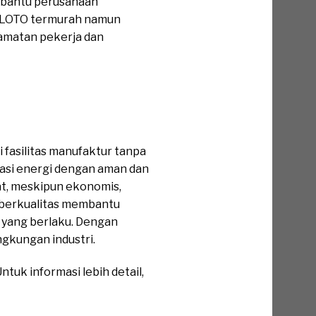
embantu perusahaan
et LOTO termurah namun
lamatan pekerja dan
 fasilitas manufaktur tanpa
asi energi dengan aman dan
t, meskipun ekonomis,
 berkualitas membantu
 yang berlaku. Dengan
ingkungan industri.
tuk informasi lebih detail,