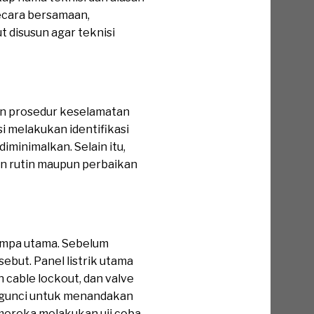
ecara bersamaan,
 disusun agar teknisi
n prosedur keselamatan
 melakukan identifikasi
iminimalkan. Selain itu,
n rutin maupun perbaikan
pompa utama. Sebelum
but. Panel listrik utama
 cable lockout, dan valve
pengunci untuk menandakan
 mereka melakukan uji coba