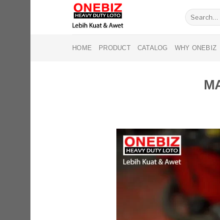
Skip
Search
to
for:
content
HOME
PRODUCT
CATALOG
WHY ONEBIZ
MA