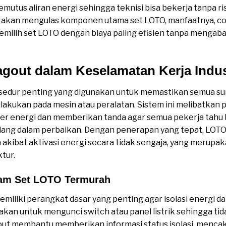
mutus aliran energi sehingga teknisi bisa bekerja tanpa ri
ut akan mengulas komponen utama set LOTO, manfaatnya, c
emilih set LOTO dengan biaya paling efisien tanpa mengab
gout dalam Keselamatan Kerja Indus
sedur penting yang digunakan untuk memastikan semua sum
ilakukan pada mesin atau peralatan. Sistem ini melibatkan
r energi dan memberikan tanda agar semua pekerja tahu 
edang dalam perbaikan. Dengan penerapan yang tepat, L
 akibat aktivasi energi secara tidak sengaja, yang merupaka
ktur.
am Set LOTO Termurah
miliki perangkat dasar yang penting agar isolasi energi d
akan untuk mengunci switch atau panel listrik sehingga tid
gout membantu memberikan informasi status isolasi, mencak