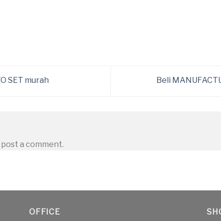
 SET murah
Beli MANUFACT
 post a comment.
OFFICE
SH