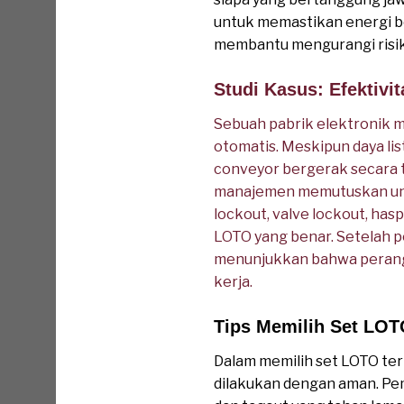
untuk memastikan energi b
membantu mengurangi risik
Studi Kasus: Efektiv
Sebuah pabrik elektronik m
otomatis. Meskipun daya li
conveyor bergerak secara t
manajemen memutuskan untu
lockout, valve lockout, has
LOTO yang benar. Setelah p
menunjukkan bahwa perangk
kerja.
Tips Memilih Set LOT
Dalam memilih set LOTO term
dilakukan dengan aman. Pem