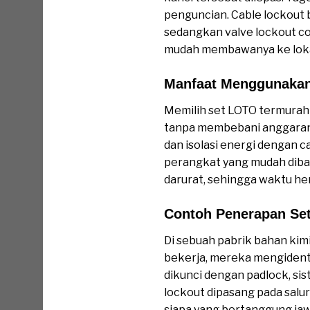
penguncian. Cable lockout
sedangkan valve lockout co
mudah membawanya ke lokas
Manfaat Menggunakan 
Memilih set LOTO termurah
tanpa membebani anggaran 
dan isolasi energi dengan c
perangkat yang mudah dib
darurat, sehingga waktu hen
Contoh Penerapan Se
Di sebuah pabrik bahan kim
bekerja, mereka mengidenti
dikunci dengan padlock, si
lockout dipasang pada salur
siapa yang bertanggung jaw