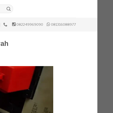
082249969090
081316088977
rah