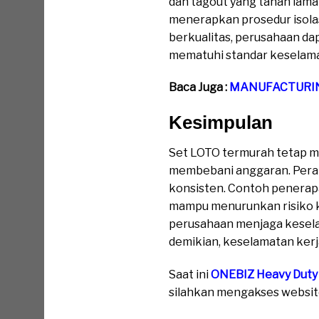
dan tagout yang tahan lam
menerapkan prosedur isolas
berkualitas, perusahaan d
mematuhi standar keselamatan
Baca Juga :
MANUFACTURIN
Kesimpulan
Set LOTO termurah tetap me
membebani anggaran. Peran
konsisten. Contoh penerap
mampu menurunkan risiko k
perusahaan menjaga kesela
demikian, keselamatan kerja 
Saat ini
ONEBIZ Heavy Duty
silahkan mengakses website 