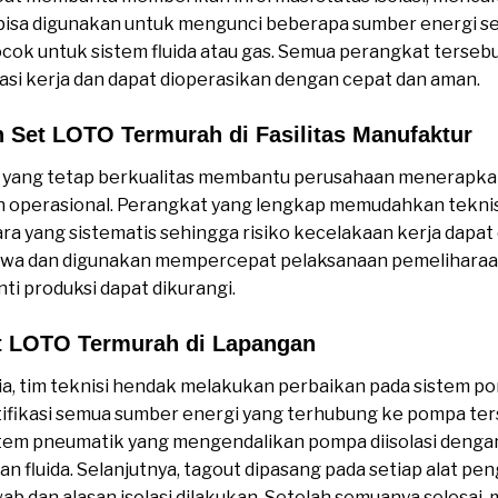
 bisa digunakan untuk mengunci beberapa sumber energi s
cok untuk sistem fluida atau gas. Semua perangkat tersebut
i kerja dan dapat dioperasikan dengan cepat dan aman.
Set LOTO Termurah di Fasilitas Manufaktur
 yang tetap berkualitas membantu perusahaan menerapka
operasional. Perangkat yang lengkap memudahkan teknisi
ara yang sistematis sehingga risiko kecelakaan kerja dapat d
awa dan digunakan mempercepat pelaksanaan pemeliharaa
ti produksi dapat dikurangi.
t LOTO Termurah di Lapangan
ia, tim teknisi hendak melakukan perbaikan pada sistem 
fikasi semua sumber energi yang terhubung ke pompa terse
stem pneumatik yang mengendalikan pompa diisolasi dengan
an fluida. Selanjutnya, tagout dipasang pada setiap alat 
ab dan alasan isolasi dilakukan. Setelah semuanya selesai,