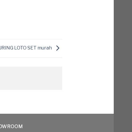
URING LOTO SET murah
OWROOM