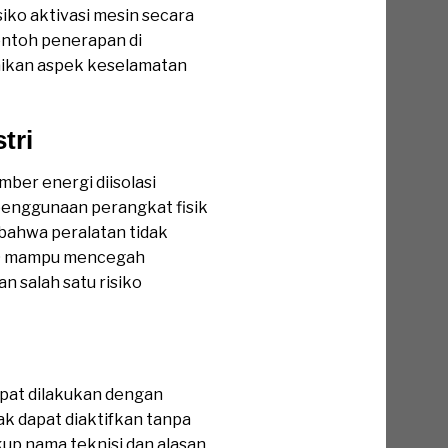
siko aktivasi mesin secara
ontoh penerapan di
aikan aspek keselamatan
tri
ber energi diisolasi
 penggunaan perangkat fisik
bahwa peralatan tidak
OTO mampu mencegah
n salah satu risiko
apat dilakukan dengan
ak dapat diaktifkan tanpa
up nama teknisi dan alasan