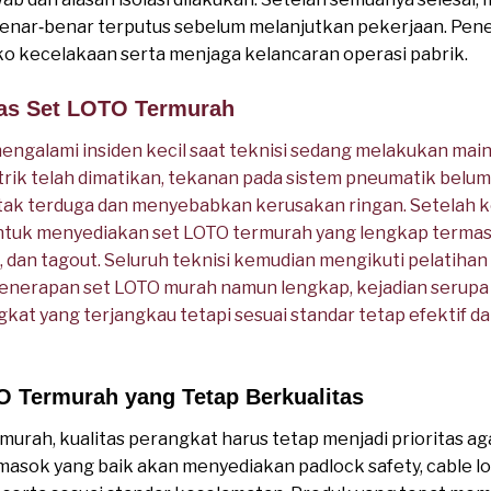
enar‑benar terputus sebelum melanjutkan pekerjaan. Pene
o kecelakaan serta menjaga kelancaran operasi pabrik.
itas Set LOTO Termurah
engalami insiden kecil saat teknisi sedang melakukan ma
strik telah dimatikan, tekanan pada sistem pneumatik belu
ak terduga dan menyebabkan kerusakan ringan. Setelah ke
k menyediakan set LOTO termurah yang lengkap termasuk
p, dan tagout. Seluruh teknisi kemudian mengikuti pelatiha
enerapan set LOTO murah namun lengkap, kejadian serupa ti
at yang terjangkau tetapi sesuai standar tetap efektif 
O Termurah yang Tetap Berkualitas
urah, kualitas perangkat harus tetap menjadi prioritas aga
asok yang baik akan menyediakan padlock safety, cable loc