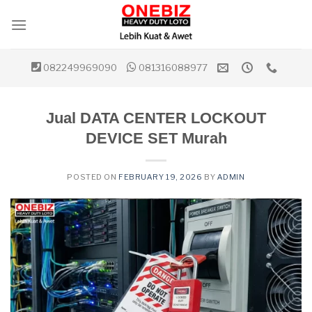
Skip
to
content
082249969090
081316088977
Jual DATA CENTER LOCKOUT
DEVICE SET Murah
POSTED ON
FEBRUARY 19, 2026
BY
ADMIN