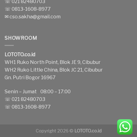
☏ 021 82480703
☏ 0813-1608-8977
✉
cso.sakha@gmail.com
SHOWROOM
LOTOTO.co.id
WH1 Ruko North Point, Blok JE 9, Cibubur
WH2 Ruko Little China, Blok JC 21, Cibubur
Gn. Putri Bogor 16967
Senin – Jumat 08:00 – 17:00
☏ 021 82480703
☏ 0813-1608-8977
Copyright 2026 ©
LOTOTO.co.id