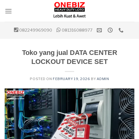
Skip
to
content
082249969090
081316088977
Toko yang jual DATA CENTER
LOCKOUT DEVICE SET
POSTED ON
FEBRUARY 19, 2026
BY
ADMIN