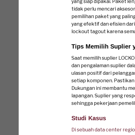
yang siap dipakai. Paket 
tidak perlu mencari akseso
pemilihan paket yang palin
yang efektif dan efisien d
lockout tagout karena semu
Tips Memilih Suplier
Saat memilih suplier LOCK
dan pengalaman suplier dal
ulasan positif dari pelang
setiap komponen. Pastikan
Dukungan ini membantu me
lapangan. Suplier yang res
sehingga pekerjaan pemelih
Studi Kasus
Di sebuah data center reg