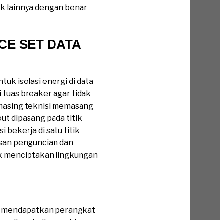
rik lainnya dengan benar
ICE SET DATA
k isolasi energi di data
 tuas breaker agar tidak
masing teknisi memasang
out dipasang pada titik
 bekerja di satu titik
asan penguncian dan
uk menciptakan lingkungan
er mendapatkan perangkat