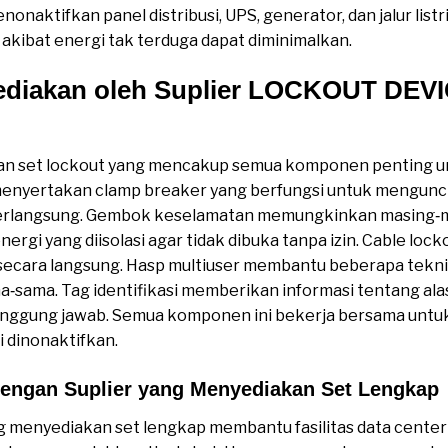
naktifkan panel distribusi, UPS, generator, dan jalur list
 akibat energi tak terduga dapat diminimalkan.
ediakan oleh Suplier LOCKOUT DEV
n set lockout yang mencakup semua komponen penting untu
 menyertakan clamp breaker yang berfungsi untuk mengunci
berlangsung. Gembok keselamatan memungkinkan masing‑
ergi yang diisolasi agar tidak dibuka tanpa izin. Cable lock
 secara langsung. Hasp multiuser membantu beberapa teknisi
‑sama. Tag identifikasi memberikan informasi tentang al
rtanggung jawab. Semua komponen ini bekerja bersama unt
i dinonaktifkan.
engan Suplier yang Menyediakan Set Lengkap
ng menyediakan set lengkap membantu fasilitas data cent