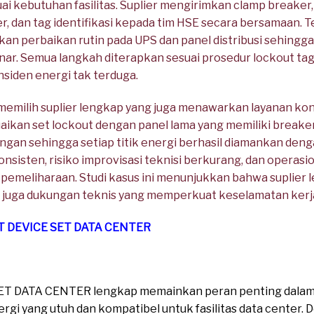
i kebutuhan fasilitas. Suplier mengirimkan clamp breake
er, dan tag identifikasi kepada tim HSE secara bersamaan.
n perbaikan rutin pada UPS dan panel distribusi sehingg
enar. Semua langkah diterapkan sesuai prosedur lockout tag
insiden energi tak terduga.
n memilih suplier lengkap yang juga menawarkan layanan kon
kan set lockout dengan panel lama yang memiliki breaker
an sehingga setiap titik energi berhasil diamankan deng
nsisten, risiko improvisasi teknisi berkurang, dan operasi
s pemeliharaan. Studi kasus ini menunjukkan bahwa suplier 
 juga dukungan teknis yang memperkuat keselamatan kerja
T DEVICE SET DATA CENTER
ET DATA CENTER lengkap memainkan peran penting dalam
gi yang utuh dan kompatibel untuk fasilitas data center. 