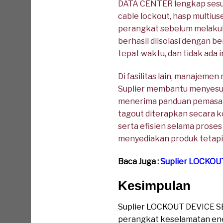
DATA CENTER lengkap sesua
cable lockout, hasp multius
perangkat sebelum melakuka
berhasil diisolasi dengan b
tepat waktu, dan tidak ada 
Di fasilitas lain, manajeme
Suplier membantu menyesuai
menerima panduan pemasang
tagout diterapkan secara ko
serta efisien selama prose
menyediakan produk tetapi
Baca Juga :
Suplier LOCKOU
Kesimpulan
Suplier LOCKOUT DEVICE S
perangkat keselamatan ener