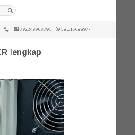
082249969090
081316088977
R lengkap