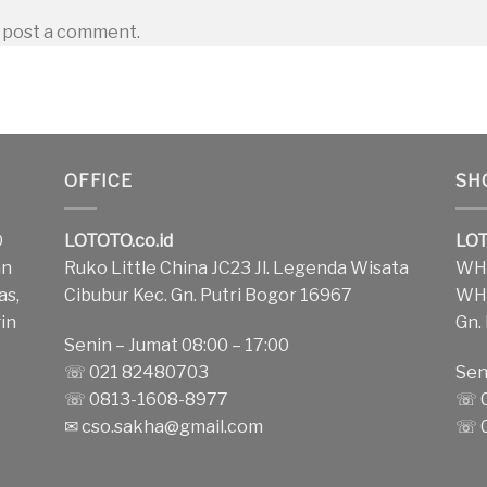
 post a comment.
OFFICE
SH
O
LOTOTO.co.id
LOT
an
Ruko Little China JC23 Jl. Legenda Wisata
WH1
as,
Cibubur Kec. Gn. Putri Bogor 16967
WH2
in
Gn.
Senin – Jumat 08:00 – 17:00
k
☏ 021 82480703
Sen
☏ 0813-1608-8977
☏ 0
✉
cso.sakha@gmail.com
☏ 0