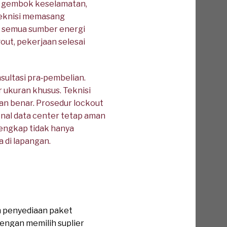
r, gembok keselamatan,
 Teknisi memasang
a semua sumber energi
out, pekerjaan selesai
sultasi pra‑pembelian.
 ukuran khusus. Teknisi
an benar. Prosedur lockout
onal data center tetap aman
lengkap tidak hanya
 di lapangan.
 penyediaan paket
Dengan memilih suplier