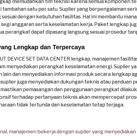
lengkap memudahkan tim teknisi karena semua komponen ter
ri tambahan satu per satu. Suplier yang berpengalaman s
g sesuai dengan kebutuhan fasilitas. Hal ini membantu m
ari segi anggaran serta keselamatan kerja. Paket lengkap
a perangkat dapat dipasang langsung sesuai prosedur tanp
 yang Lengkap dan Terpercaya
OUT DEVICE SET DATA CENTER lengkap, manajemen fasilitas
am menyediakan perangkat keselamatan energi. Suplier yan
gan lain dan menyediakan informasi produk secara lengkap 
 suplier juga menyediakan dukungan teknis atau panduan
mastikan pemasangan dan penggunaan perangkat dilakuka
ponsif terhadap pertanyaan teknis akan mempercepat pros
araan tidak tertunda dan keselamatan tetap terjaga.
ional, manajemen bekerja dengan suplier yang menyediak