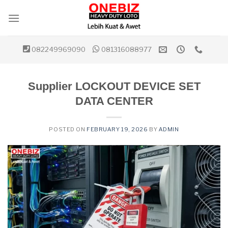
Skip
to
content
082249969090
081316088977
Supplier LOCKOUT DEVICE SET
DATA CENTER
POSTED ON
FEBRUARY 19, 2026
BY
ADMIN