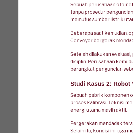
Sebuah perusahaan otomoti
tanpa prosedur penguncian 
memutus sumber listrik uta
Beberapa saat kemudian, op
Conveyor bergerak mendada
Setelah dilakukan evaluas
disiplin. Perusahaan kemu
perangkat penguncian sebe
Studi Kasus 2: Robot 
Sebuah pabrik komponen ot
proses kalibrasi. Teknisi 
energi utama masih aktif.
Pergerakan mendadak terseb
Selain itu, kondisi ini juga 