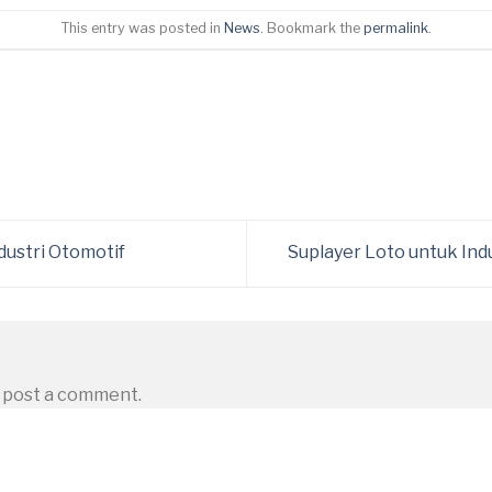
This entry was posted in
News
. Bookmark the
permalink
.
dustri Otomotif
Suplayer Loto untuk In
 post a comment.