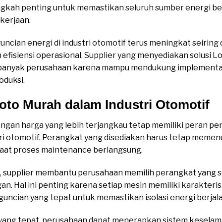
gkah penting untuk memastikan seluruh sumber energi ben
kerjaan.
cian energi di industri otomotif terus meningkat seirin
 efisiensi operasional. Supplier yang menyediakan solusi 
n banyak perusahaan karena mampu mendukung implementa
duksi.
oto Murah dalam Industri Otomotif
engan harga yang lebih terjangkau tetap memiliki peran p
tri otomotif. Perangkat yang disediakan harus tetap meme
saat proses maintenance berlangsung.
, supplier membantu perusahaan memilih perangkat yang s
an. Hal ini penting karena setiap mesin memiliki karakteri
cian yang tepat untuk memastikan isolasi energi berjalan
ang tepat, perusahaan dapat menerapkan sistem keselamat