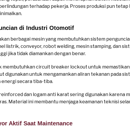
erlindungan terhadap pekerja. Proses produksi pun tetap be
inimalkan.
ncian di Industri Otomotif
akan berbagai mesin yang membutuhkan sistem penguncia
l listrik, conveyor, robot welding, mesin stamping, dan si
inggi jika tidak diamankan dengan benar.
ik membutuhkan circuit breaker lockout untuk memastikan aru
kout digunakan untuk mengamankan aliran tekanan pada sis
 energi secara tiba-tiba.
einforced dan logam anti karat sering digunakan karena me
eras. Material ini membantu menjaga keamanan teknisi se
or Aktif Saat Maintenance