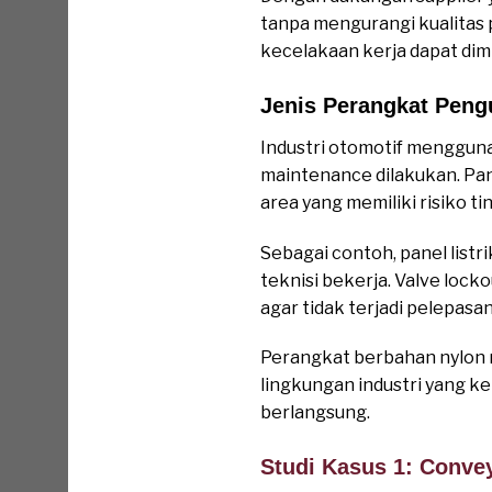
tanpa mengurangi kualitas p
kecelakaan kerja dapat dim
Jenis Perangkat Pengu
Industri otomotif menggun
maintenance dilakukan. Pane
area yang memiliki risiko t
Sebagai contoh, panel listr
teknisi bekerja. Valve loc
agar tidak terjadi pelepasan
Perangkat berbahan nylon r
lingkungan industri yang k
berlangsung.
Studi Kasus 1: Convey