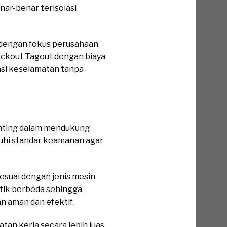
ar-benar terisolasi
g dengan fokus perusahaan
Lockout Tagout dengan biaya
si keselamatan tanpa
enting dalam mendukung
nuhi standar keamanan agar
esuai dengan jenis mesin
stik berbeda sehingga
 aman dan efektif.
an kerja secara lebih luas