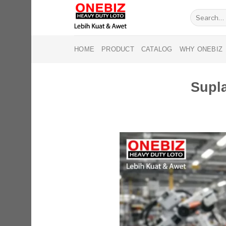
Skip
Search
to
for:
content
HOME
PRODUCT
CATALOG
WHY ONEBIZ
Supla