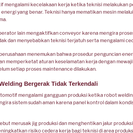
f mengalami kecelakaan kerja ketika teknisi melakukan 
energi yang benar. Teknisi hanya mematikan mesin melalui
ma.
erator lain mengaktifkan conveyor karena mengira proses 
k dan menyebabkan teknisi terjatuh serta mengalami cede
i, perusahaan menemukan bahwa prosedur penguncian ener
dian memperketat aturan keselamatan kerja dengan mewa
lum setiap proses maintenance dilakukan.
Welding Bergerak Tidak Terkendali
omotif mengalami gangguan produksi ketika robot weldin
mengira sistem sudah aman karena panel kontrol dalam kondi
ut merusak jig produksi dan menghentikan jalur produksi
meningkatkan risiko cedera kerja bagi teknisi di area produks