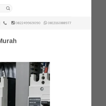
082249969090
081316088977
 Murah