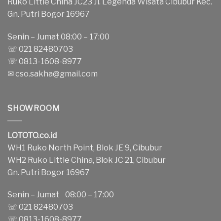
Ruko Little China JC23 Jl. Legenda Wisata Cibubur Kec.
Gn. Putri Bogor 16967
Senin – Jumat 08:00 – 17:00
☏ 021 82480703
☏ 0813-1608-8977
✉
cso.sakha@gmail.com
SHOWROOM
LOTOTO.co.id
WH1 Ruko North Point, Blok JE 9, Cibubur
WH2 Ruko Little China, Blok JC 21, Cibubur
Gn. Putri Bogor 16967
Senin – Jumat 08:00 – 17:00
☏ 021 82480703
☏ 0813-1608-8977