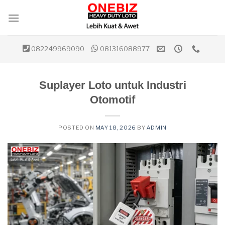
Skip
to
content
082249969090
081316088977
Suplayer Loto untuk Industri
Otomotif
POSTED ON
MAY 18, 2026
BY
ADMIN