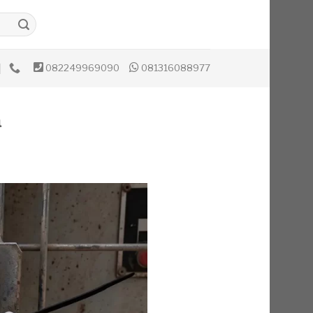
082249969090
081316088977
a