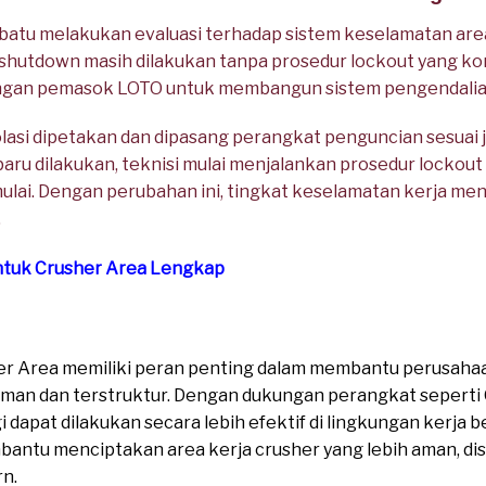
batu melakukan evaluasi terhadap sistem keselamatan are
utdown masih dilakukan tanpa prosedur lockout yang ko
gan pemasok LOTO untuk membangun sistem pengendalian 
isolasi dipetakan dan dipasang perangkat penguncian sesuai
ru dilakukan, teknisi mulai menjalankan prosedur lockout 
lai. Dengan perubahan ini, tingkat keselamatan kerja men
.
ntuk Crusher Area Lengkap
er Area memiliki peran penting dalam membantu perusah
aman dan terstruktur. Dengan dukungan perangkat seperti
i dapat dilakukan secara lebih efektif di lingkungan kerja b
antu menciptakan area kerja crusher yang lebih aman, disip
n.