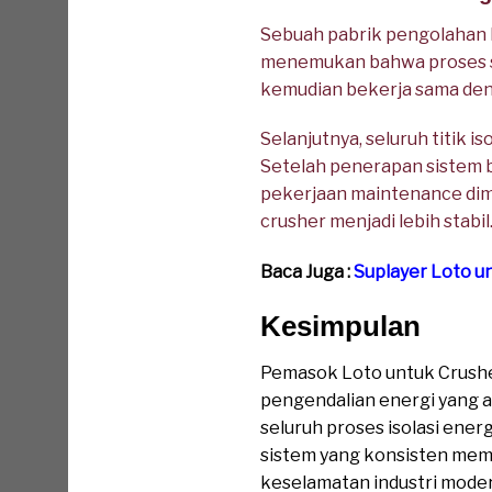
Sebuah pabrik pengolahan 
menemukan bahwa proses sh
kemudian bekerja sama den
Selanjutnya, seluruh titik 
Setelah penerapan sistem ba
pekerjaan maintenance dimu
crusher menjadi lebih stabil
Baca Juga :
Suplayer Loto u
Kesimpulan
Pemasok Loto untuk Crush
pengendalian energi yang 
seluruh proses isolasi energ
sistem yang konsisten memb
keselamatan industri moder