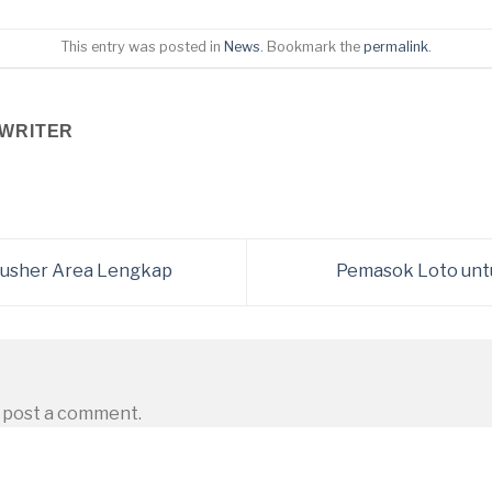
This entry was posted in
News
. Bookmark the
permalink
.
WRITER
rusher Area Lengkap
Pemasok Loto unt
 post a comment.