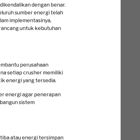
 dikendalikan dengan benar.
eluruh sumber energi telah
alam implementasinya,
irancang untuk kebutuhan
membantu perusahaan
a setiap crusher memiliki
k energi yang tersedia.
er energi agar penerapan
mbangun sistem
-tiba atau energi tersimpan