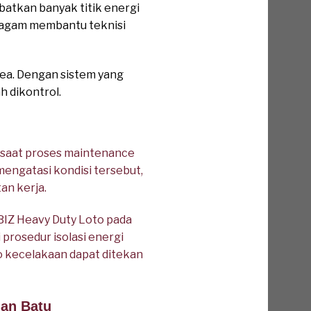
batkan banyak titik energi
eragam membantu teknisi
rea. Dengan sistem yang
h dikontrol.
 saat proses maintenance
mengatasi kondisi tersebut,
n kerja.
EBIZ Heavy Duty Loto pada
 prosedur isolasi energi
ko kecelakaan dapat ditekan
han Batu