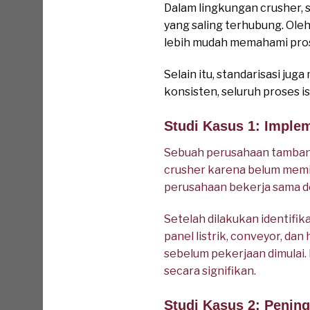
Dalam lingkungan crusher, 
yang saling terhubung. Ol
lebih mudah memahami pros
Selain itu, standarisasi j
konsisten, seluruh proses is
Studi Kasus 1: Imple
Sebuah perusahaan tambang
crusher karena belum memil
perusahaan bekerja sama 
Setelah dilakukan identifi
panel listrik, conveyor, dan
sebelum pekerjaan dimulai.
secara signifikan.
Studi Kasus 2: Penin