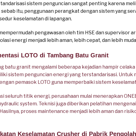
standarisasi sistem penguncian sangat penting karena meli
eh sebab itu, penggunaan perangkat dengan sistem yang s
edur keselamatan di lapangan.
uga mempermudah pengawasan oleh tim HSE dan supervisor a
olasi energi menjadi lebih aman, lebih cepat, dan lebih muda
mentasi LOTO di Tambang Batu Granit
 batu granit mengalami beberapa kejadian hampir celaka
iki sistem penguncian energi yang terstandarisasi. Untuk 
dengan pemasok LOTO guna memperbaiki sistem keselamata
kasi seluruh titik energi, perusahaan mulai menerapkan ON
 hydraulic system. Teknisi juga diberikan pelatihan mengenai
 Hasilnya, proses maintenance menjadi lebih aman dan risi
gkatan Keselamatan Crusher di Pabrik Pengola