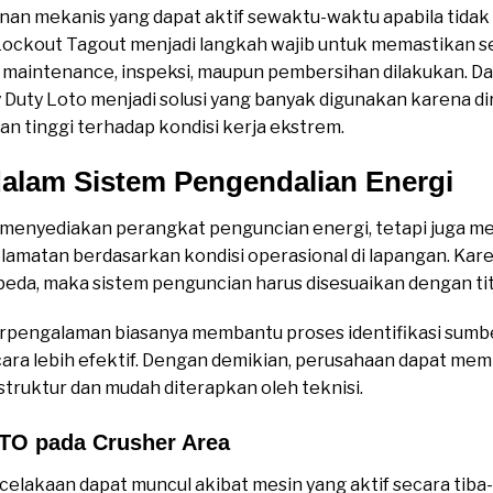
an mekanis yang dapat aktif sewaktu-waktu apabila tidak
Lockout Tagout menjadi langkah wajib untuk memastikan s
n maintenance, inspeksi, maupun pembersihan dilakukan. D
uty Loto menjadi solusi yang banyak digunakan karena d
n tinggi terhadap kondisi kerja ekstrem.
alam Sistem Pengendalian Energi
menyediakan perangkat penguncian energi, tetapi juga 
atan berdasarkan kondisi operasional di lapangan. Karen
beda, maka sistem penguncian harus disesuaikan dengan titi
berpengalaman biasanya membantu proses identifikasi sumb
cara lebih efektif. Dengan demikian, perusahaan dapat me
struktur dan mudah diterapkan oleh teknisi.
TO pada Crusher Area
ecelakaan dapat muncul akibat mesin yang aktif secara tiba