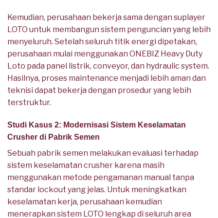
Kemudian, perusahaan bekerja sama dengan suplayer
LOTO untuk membangun sistem penguncian yang lebih
menyeluruh. Setelah seluruh titik energi dipetakan,
perusahaan mulai menggunakan ONEBIZ Heavy Duty
Loto pada panel listrik, conveyor, dan hydraulic system.
Hasilnya, proses maintenance menjadi lebih aman dan
teknisi dapat bekerja dengan prosedur yang lebih
terstruktur.
Studi Kasus 2: Modernisasi Sistem Keselamatan
Crusher di Pabrik Semen
Sebuah pabrik semen melakukan evaluasi terhadap
sistem keselamatan crusher karena masih
menggunakan metode pengamanan manual tanpa
standar lockout yang jelas. Untuk meningkatkan
keselamatan kerja, perusahaan kemudian
menerapkan sistem LOTO lengkap di seluruh area