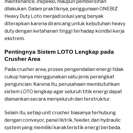
maintenance, inspeksi, maupun pembersihan
dilakukan. Dalam praktiknya, penggunaan ONEBIZ
Heavy Duty Loto menjadi solusi yang banyak
diterapkan karena dirancang untuk kebutuhan heavy
duty dengan ketahanan tinggi terhadap kondisi kerja
ekstrem.
Pentingnya Sistem LOTO Lengkap pada
Crusher Area
Pada crusher area, proses pengendalian energi tidak
cukup hanya menggunakan satu jenis perangkat
penguncian. Karena itu, perusahaan membutuhkan
sistem LOTO lengkap agar seluruh titik energi dapat
diamankan secara menyeluruh dan terstruktur.
Selain itu, setiap unit crusher biasanya terhubung
dengan conveyor, panel listrik, feeder, dan hydraulic
system yang memiliki karakteristik energi berbeda.