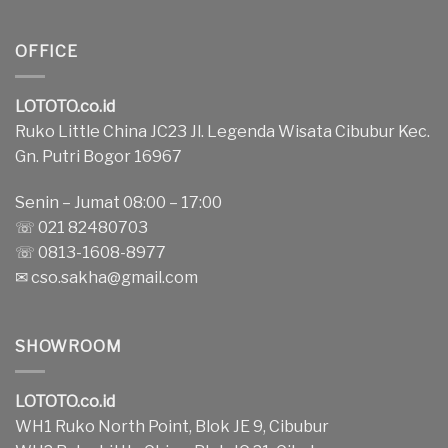
OFFICE
LOTOTO.co.id
Ruko Little China JC23 Jl. Legenda Wisata Cibubur Kec.
Gn. Putri Bogor 16967
Senin – Jumat 08:00 – 17:00
☏ 021 82480703
☏ 0813-1608-8977
✉
cso.sakha@gmail.com
SHOWROOM
LOTOTO.co.id
WH1 Ruko North Point, Blok JE 9, Cibubur