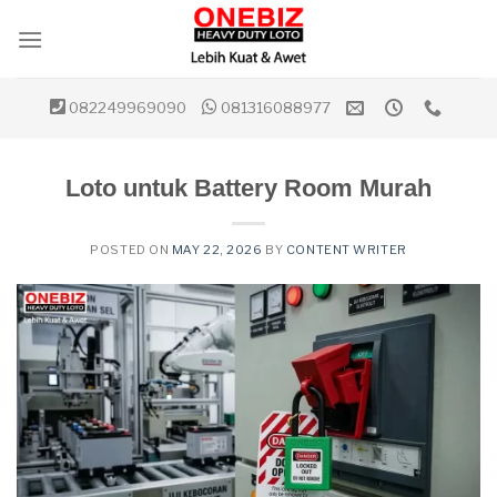
Skip
to
content
082249969090
081316088977
Loto untuk Battery Room Murah
POSTED ON
MAY 22, 2026
BY
CONTENT WRITER