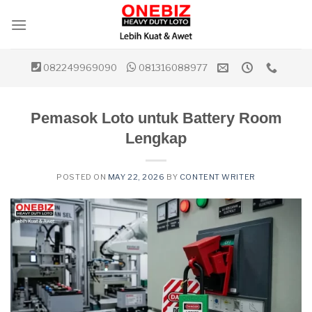
Skip
to
content
082249969090
081316088977
Pemasok Loto untuk Battery Room
Lengkap
POSTED ON
MAY 22, 2026
BY
CONTENT WRITER