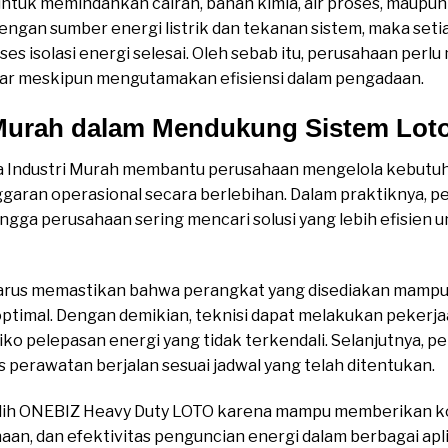
ntuk memindahkan cairan, bahan kimia, air proses, maupun f
ngan sumber energi listrik dan tekanan sistem, maka set
ses isolasi energi selesai. Oleh sebab itu, perusahaan pe
dar meskipun mengutamakan efisiensi dalam pengadaan.
Murah dalam Mendukung Sistem Lot
 Industri Murah membantu perusahaan mengelola kebutu
garan operasional secara berlebihan. Dalam praktiknya, 
ingga perusahaan sering mencari solusi yang lebih efisien
 harus memastikan bahwa perangkat yang disediakan mampu
optimal. Dengan demikian, teknisi dapat melakukan peker
ko pelepasan energi yang tidak terkendali. Selanjutnya, 
 perawatan berjalan sesuai jadwal yang telah ditentukan.
ilih ONEBIZ Heavy Duty LOTO karena mampu memberikan ko
an, dan efektivitas penguncian energi dalam berbagai apli