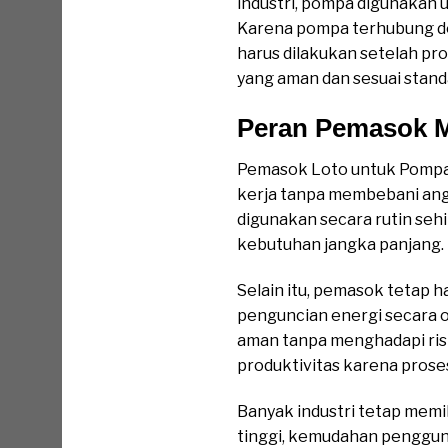
industri, pompa digunakan u
Karena pompa terhubung de
harus dilakukan setelah pro
yang aman dan sesuai stan
Peran Pemasok 
Pemasok Loto untuk Pompa
kerja tanpa membebani ang
digunakan secara rutin seh
kebutuhan jangka panjang.
Selain itu, pemasok tetap
penguncian energi secara 
aman tanpa menghadapi risi
produktivitas karena proses
Banyak industri tetap mem
tinggi, kemudahan pengguna