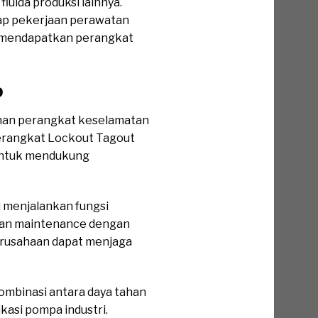
luida produksi lainnya.
iap pekerjaan perawatan
rlu mendapatkan perangkat
o
han perangkat keselamatan
perangkat Lockout Tagout
 untuk mendukung
 menjalankan fungsi
jaan maintenance dengan
perusahaan dapat menjaga
mbinasi antara daya tahan
kasi pompa industri.