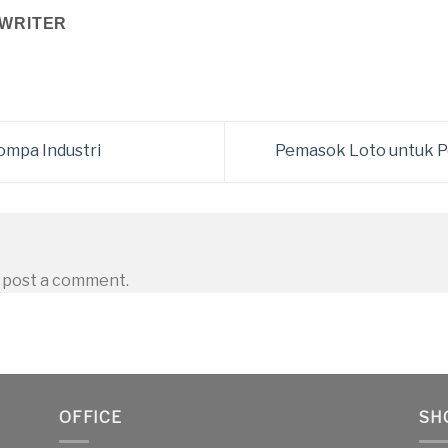
WRITER
mpa Industri
Pemasok Loto untuk P
 post a comment.
OFFICE
SH