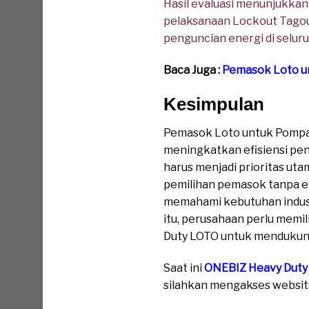
Hasil evaluasi menunjukkan
pelaksanaan Lockout Tago
penguncian energi di seluru
Baca Juga :
Pemasok Loto un
Kesimpulan
Pemasok Loto untuk Pompa I
meningkatkan efisiensi pen
harus menjadi prioritas uta
pemilihan pemasok tanpa e
memahami kebutuhan indust
itu, perusahaan perlu mem
Duty LOTO untuk mendukung
Saat ini
ONEBIZ Heavy Duty
silahkan mengakses website 