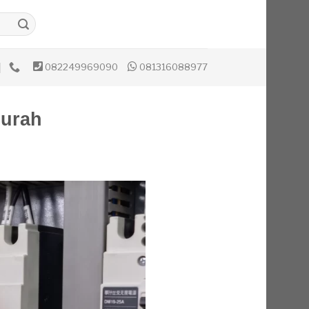
082249969090
081316088977
Murah