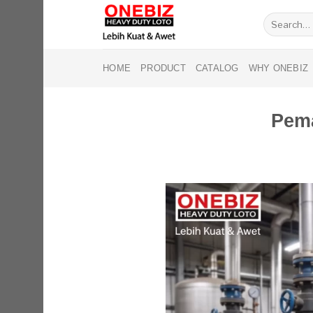
Skip
Search
to
for:
content
HOME
PRODUCT
CATALOG
WHY ONEBIZ
Pema