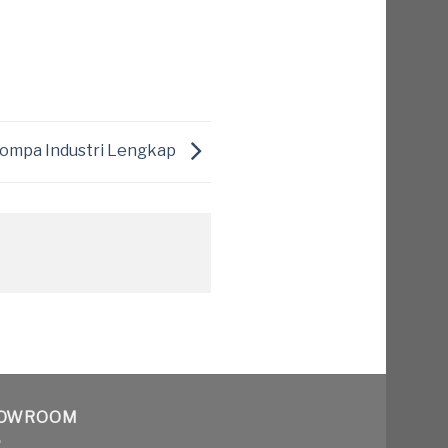
ompa Industri Lengkap
OWROOM