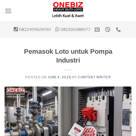
Skip
to
content
082249969090
081316088977
Pemasok Loto untuk Pompa
Industri
POSTED ON
JUNE 4, 2026
BY
CONTENT WRITER