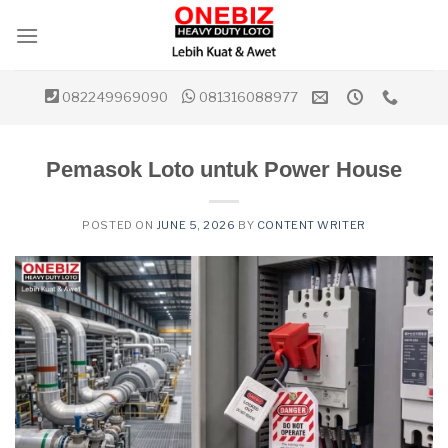
Skip
to
content
082249969090
081316088977
Pemasok Loto untuk Power House
POSTED ON
JUNE 5, 2026
BY
CONTENT WRITER