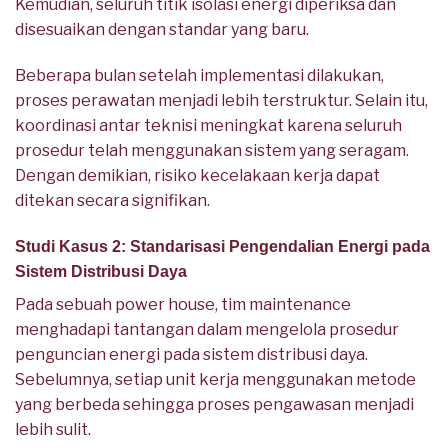
Kemudian, seluruh titik isolasi energi diperiksa dan
disesuaikan dengan standar yang baru.
Beberapa bulan setelah implementasi dilakukan,
proses perawatan menjadi lebih terstruktur. Selain itu,
koordinasi antar teknisi meningkat karena seluruh
prosedur telah menggunakan sistem yang seragam.
Dengan demikian, risiko kecelakaan kerja dapat
ditekan secara signifikan.
Studi Kasus 2: Standarisasi Pengendalian Energi pada
Sistem Distribusi Daya
Pada sebuah power house, tim maintenance
menghadapi tantangan dalam mengelola prosedur
penguncian energi pada sistem distribusi daya.
Sebelumnya, setiap unit kerja menggunakan metode
yang berbeda sehingga proses pengawasan menjadi
lebih sulit.