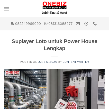
Skip
to
content
082249969090
081316088977
Suplayer Loto untuk Power House
Lengkap
POSTED ON
JUNE 5, 2026
BY
CONTENT WRITER