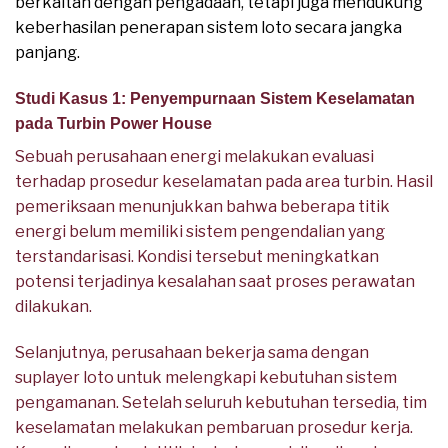
berkaitan dengan pengadaan, tetapi juga mendukung
keberhasilan penerapan sistem loto secara jangka
panjang.
Studi Kasus 1: Penyempurnaan Sistem Keselamatan
pada Turbin Power House
Sebuah perusahaan energi melakukan evaluasi
terhadap prosedur keselamatan pada area turbin. Hasil
pemeriksaan menunjukkan bahwa beberapa titik
energi belum memiliki sistem pengendalian yang
terstandarisasi. Kondisi tersebut meningkatkan
potensi terjadinya kesalahan saat proses perawatan
dilakukan.
Selanjutnya, perusahaan bekerja sama dengan
suplayer loto untuk melengkapi kebutuhan sistem
pengamanan. Setelah seluruh kebutuhan tersedia, tim
keselamatan melakukan pembaruan prosedur kerja.