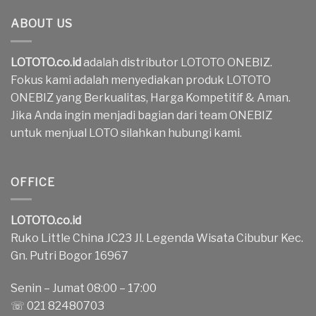
ABOUT US
LOTOTO.co.id
adalah distributor LOTOTO ONEBIZ.
Fokus kami adalah menyediakan produk LOTOTO
ONEBIZ yang Berkualitas, Harga Kompetitif & Aman.
Jika Anda ingin menjadi bagian dari team ONEBIZ
untuk menjual LOTO silahkan hubungi kami.
OFFICE
LOTOTO.co.id
Ruko Little China JC23 Jl. Legenda Wisata Cibubur Kec.
Gn. Putri Bogor 16967
Senin – Jumat 08:00 – 17:00
☏ 021 82480703