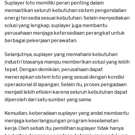
Suplayer loto memiliki peran penting dalam
memastikan seluruh kebutuhan sistem pengendalian
energi tersedia sesuai kebutuhan. Selain menyediakan
solusi yang lengkap, suplayer juga membantu
perusahaan menjaga ketersediaan perangkat untuk
berbagai pekerjaan perawatan.
Selanjutnya, suplayer yang memahami kebutuhan
industri biasanya mampu memberikan solusi yang lebih
tepat. Dengan demikian, perusahaan dapat
menerapkan sistem loto yang sesuai dengan kondisi
operasional di lapangan. Selain itu, proses pengadaan
menjadi lebih efisien karena seluruh kebutuhan dapat
diperoleh dari satu sumber yang sama.
Kemudian, keberadaan suplayer yang andal membantu
menjaga keberlangsungan program keselamatan
kerja. Oleh sebab itu, pemilihan suplayer tidak hanya