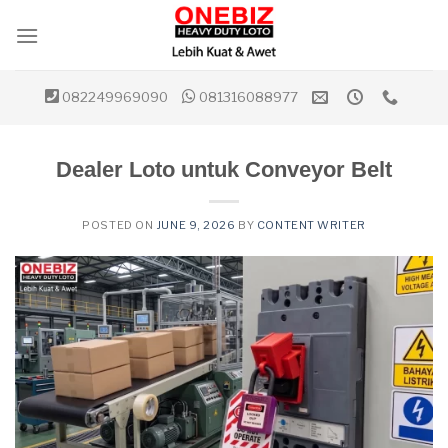
Skip
to
content
082249969090
081316088977
Dealer Loto untuk Conveyor Belt
POSTED ON
JUNE 9, 2026
BY
CONTENT WRITER