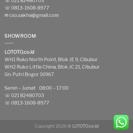
☏ 021 82480703
☏ 0813-1608-8977
✉
cso.sakha@gmail.com
SHOWROOM
LOTOTO.co.id
WH1 Ruko North Point, Blok JE 9, Cibubur
WH2 Ruko Little China, Blok JC 21, Cibubur
Gn. Putri Bogor 16967
Senin – Jumat 08:00 – 17:00
☏ 021 82480703
☏ 0813-1608-8977
Copyright 2026 ©
LOTOTO.co.id