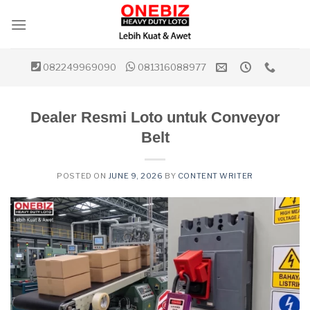
Skip
to
content
082249969090
081316088977
Dealer Resmi Loto untuk Conveyor
Belt
POSTED ON
JUNE 9, 2026
BY
CONTENT WRITER