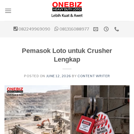
Skip
to
content
082249969090
081316088977
Pemasok Loto untuk Crusher
Lengkap
POSTED ON
JUNE 12, 2026
BY
CONTENT WRITER