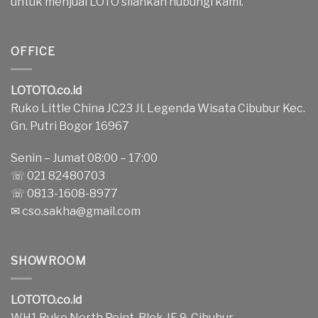
untuk menjual LOTO silahkan hubungi kami.
OFFICE
LOTOTO.co.id
Ruko Little China JC23 Jl. Legenda Wisata Cibubur Kec.
Gn. Putri Bogor 16967
Senin – Jumat 08:00 – 17:00
☏ 021 82480703
☏ 0813-1608-8977
✉
cso.sakha@gmail.com
SHOWROOM
LOTOTO.co.id
WH1 Ruko North Point, Blok JE 9, Cibubur