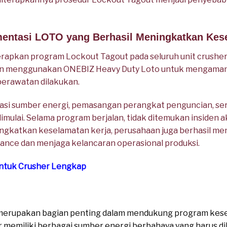
mentasi LOTO yang Berhasil Meningkatkan Kes
apkan program Lockout Tagout pada seluruh unit crusher
an menggunakan ONEBIZ Heavy Duty Loto untuk mengamankan
perawatan dilakukan.
asi sumber energi, pemasangan perangkat penguncian, serta
mulai. Selama program berjalan, tidak ditemukan insiden a
ningkatkan keselamatan kerja, perusahaan juga berhasil 
ance dan menjaga kelancaran operasional produksi.
ntuk Crusher Lengkap
merupakan bagian penting dalam mendukung program kese
er memiliki berbagai sumber energi berbahaya yang harus d