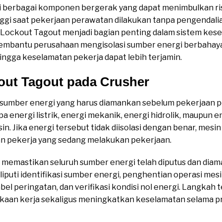
i berbagai komponen bergerak yang dapat menimbulkan ris
nggi saat pekerjaan perawatan dilakukan tanpa pengendali
 Lockout Tagout menjadi bagian penting dalam sistem kes
embantu perusahaan mengisolasi sumber energi berbahay
ngga keselamatan pekerja dapat lebih terjamin.
out Tagout pada Crusher
 sumber energi yang harus diamankan sebelum pekerjaan p
a energi listrik, energi mekanik, energi hidrolik, maupun e
n. Jika energi tersebut tidak diisolasi dengan benar, mesi
n pekerja yang sedang melakukan pekerjaan.
memastikan seluruh sumber energi telah diputus dan diam
eliputi identifikasi sumber energi, penghentian operasi m
el peringatan, dan verifikasi kondisi nol energi. Langka
kaan kerja sekaligus meningkatkan keselamatan selama 