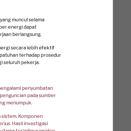
yang muncul selama
ber energi dapat
rjaan berlangsung.
gi secara lebih efektif
epatuhan terhadap prosedur
i seluruh pekerja.
mengalami penyumbatan
n penguncian pada sumber
yang menumpuk.
am sistem. Komponen
us. Hasil investigasi
tama terjadinya insiden