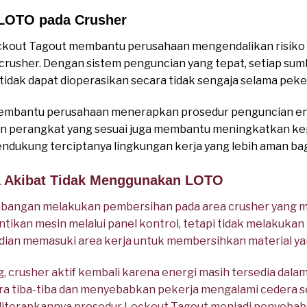
LOTO pada Crusher
kout Tagout membantu perusahaan mengendalikan risiko 
rusher. Dengan sistem penguncian yang tepat, setiap sum
idak dapat dioperasikan secara tidak sengaja selama peke
mbantu perusahaan menerapkan prosedur penguncian ener
an perangkat yang sesuai juga membantu meningkatkan k
ndukung terciptanya lingkungan kerja yang lebih aman bag
a Akibat Tidak Menggunakan LOTO
bangan melakukan pembersihan pada area crusher yang 
tikan mesin melalui panel kontrol, tetapi tidak melakuka
udian memasuki area kerja untuk membersihkan material 
, crusher aktif kembali karena energi masih tersedia dal
 tiba-tiba dan menyebabkan pekerja mengalami cedera seri
iterapkannya prosedur Lockout Tagout menjadi penyebab u