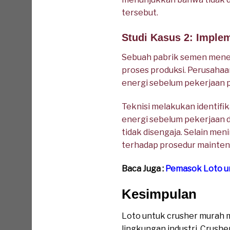
tersebut.
Studi Kasus 2: Imple
Sebuah pabrik semen mener
proses produksi. Perusaha
energi sebelum pekerjaan 
Teknisi melakukan identifik
energi sebelum pekerjaan di
tidak disengaja. Selain me
terhadap prosedur mainten
Baca Juga :
Pemasok Loto u
Kesimpulan
Loto untuk crusher murah 
lingkungan industri. Crush