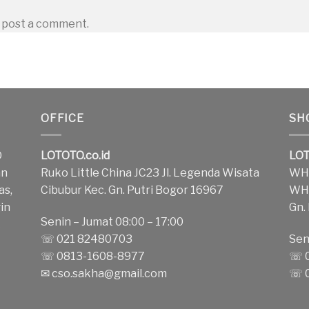
 post a comment.
OFFICE
SH
O
LOTOTO.co.id
LOT
an
Ruko Little China JC23 Jl. Legenda Wisata
WH1
as,
Cibubur Kec. Gn. Putri Bogor 16967
WH2
in
Gn.
Senin – Jumat 08:00 – 17:00
k
☏ 021 82480703
Sen
☏ 0813-1608-8977
☏ 0
✉
cso.sakha@gmail.com
☏ 0