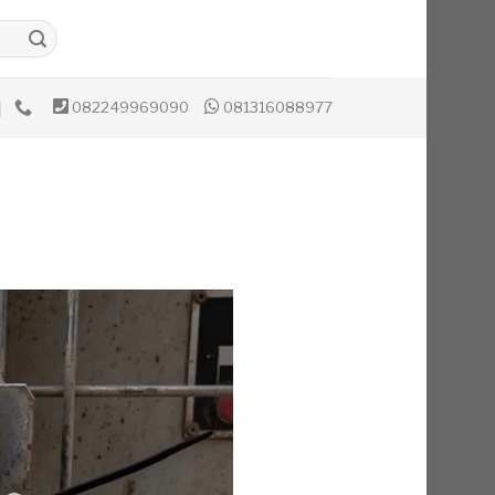
082249969090
081316088977