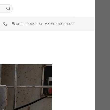
082249969090
081316088977