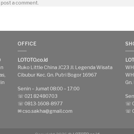
 post a comment.
OFFICE
SH
O
LOTOTO.co.id
LOT
an
Ruko Little China JC23 Jl. Legenda Wisata
WH1
as,
Cibubur Kec. Gn. Putri Bogor 16967
WH2
in
Gn.
Senin – Jumat 08:00 – 17:00
k
☏ 021 82480703
Sen
☏ 0813-1608-8977
☏ 0
✉
cso.sakha@gmail.com
☏ 0