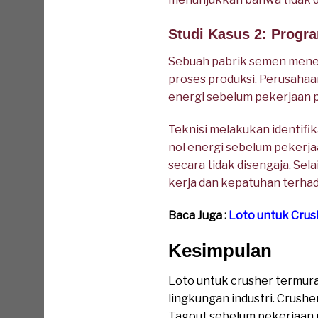
Studi Kasus 2: Progr
Sebuah pabrik semen mener
proses produksi. Perusaha
energi sebelum pekerjaan 
Teknisi melakukan identifi
nol energi sebelum pekerjaa
secara tidak disengaja. Se
kerja dan kepatuhan terha
Baca Juga :
Loto untuk Cru
Kesimpulan
Loto untuk crusher termur
lingkungan industri. Crush
Tagout sebelum pekerjaan