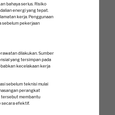
n bahaya serius. Risiko
alian energi yang tepat.
elamatan kerja. Penggunaan
a sebelum pekerjaan
erawatan dilakukan. Sumber
tensial yang tersimpan pada
yebabkan kecelakaan kerja
si sebelum teknisi mulai
pemasangan perangkat
ah tersebut membantu
secara efektif.