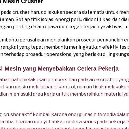
 Mesin Crusher
pada crusher harus dilakukan secara sistematis untuk me
 aman. Setiap titik isolasi energi perlu diidentifikasi dan
 bagian penting dalam upaya mencegah terjadinya aktivasi me
mbantu perusahaan menjalankan prosedur penguncian ene
erangkat yang tepat membantu meningkatkan efektivitas 
terhadap prosedur operasional yang berlaku di lingkungan
asi Mesin yang Menyebabkan Cedera Pekerja
ahan batu melakukan pembersihan pada area crusher yan
ntikan mesin melalui panel kontrol, namun tidak melakuk
udian memasuki area kerja untuk membersihkan material 
, crusher aktif kembali karena energi masih tersedia dal
 tiba-tiba dan menyebabkan cedera serius pada pekerja. Ha
iterapkannya prosedur Lockout Tagout menjadi penyebab 