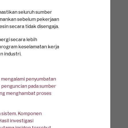
mastikan seluruh sumber
 diamankan sebelum pekerjaan
sin secara tidak disengaja.
rgi secara lebih
program keselamatan kerja
 industri.
g mengalami penyumbatan
an penguncian pada sumber
yang menghambat proses
am sistem. Komponen
sil investigasi
utama insiden tersebut.