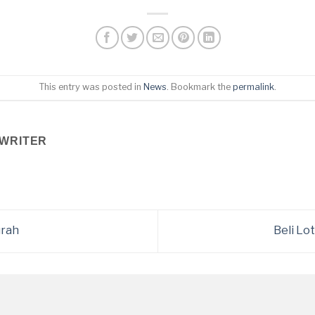
This entry was posted in
News
. Bookmark the
permalink
.
WRITER
urah
Beli Lo