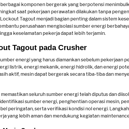
i berbagai komponen bergerak yang berpotensi menimbulka
ingkat saat pekerjaan perawatan dilakukan tanpa pengend
 Lockout Tagout menjadi bagian penting dalam sistem kes
embantu perusahaan mengisolasi sumber energi berbahay
ngga keselamatan pekerja dapat lebih terjamin.
out Tagout pada Crusher
 sumber energi yang harus diamankan sebelum pekerjaan p
rgi listrik, energi mekanik, energi hidrolik, dan energi po
masih aktif, mesin dapat bergerak secara tiba-tiba dan men
emastikan seluruh sumber energi telah diputus dan diisola
ti identifikasi sumber energi, penghentian operasi mesin, 
el peringatan, serta verifikasi kondisi nol energi. Langk
rja yang lebih aman dan mendukung kegiatan maintenance 