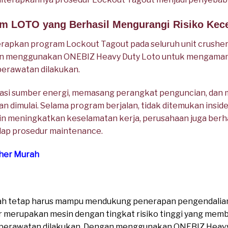
am LOTO yang Berhasil Mengurangi Risiko Kec
apkan program Lockout Tagout pada seluruh unit crusher
an menggunakan ONEBIZ Heavy Duty Loto untuk mengamankan
perawatan dilakukan.
kasi sumber energi, memasang perangkat penguncian, dan m
n dimulai. Selama program berjalan, tidak ditemukan inside
lain meningkatkan keselamatan kerja, perusahaan juga berha
dap prosedur maintenance.
sher Murah
ah tetap harus mampu mendukung penerapan pengendalian 
er merupakan mesin dengan tingkat risiko tinggi yang me
 perawatan dilakukan. Dengan menggunakan ONEBIZ Heavy