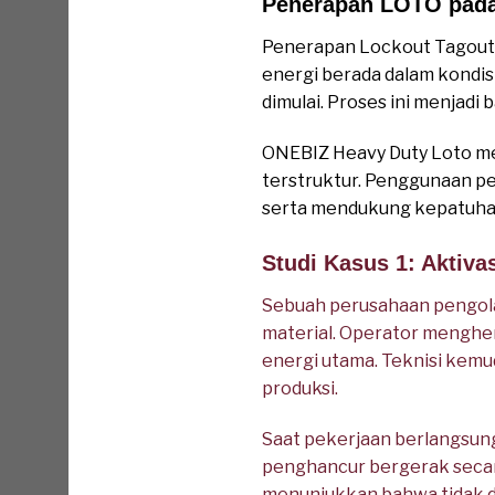
Penerapan LOTO pada
Penerapan Lockout Tagout 
energi berada dalam kondisi
dimulai. Proses ini menjadi
ONEBIZ Heavy Duty Loto me
terstruktur. Penggunaan p
serta mendukung kepatuhan 
Studi Kasus 1: Aktiv
Sebuah perusahaan pengol
material. Operator menghe
energi utama. Teknisi kem
produksi.
Saat pekerjaan berlangsung
penghancur bergerak secara
menunjukkan bahwa tidak d