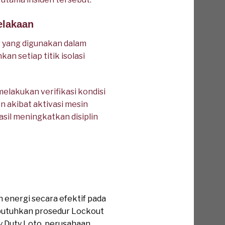
elakaan
 yang digunakan dalam
 setiap titik isolasi
elakukan verifikasi kondisi
n akibat aktivasi mesin
sil meningkatkan disiplin
energi secara efektif pada
mbutuhkan prosedur Lockout
 Duty Loto, perusahaan