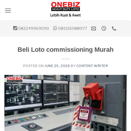
Skip
to
content
082249969090
081316088977
Beli Loto commissioning Murah
POSTED ON
JUNE 25, 2026
BY
CONTENT WRITER