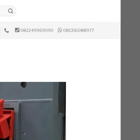
082249969090
081316088977