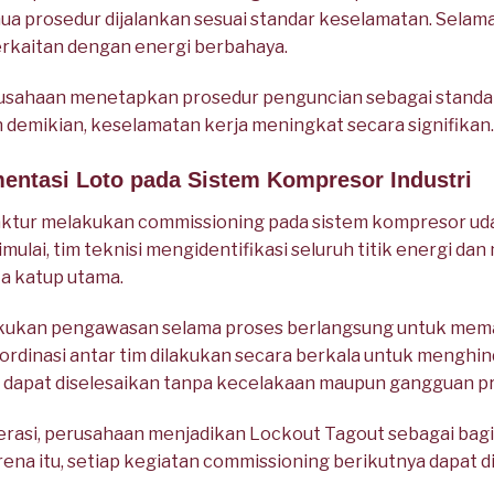
 prosedur dijalankan sesuai standar keselamatan. Selama
berkaitan dengan energi berbahaya.
rusahaan menetapkan prosedur penguncian sebagai standar
 demikian, keselamatan kerja meningkat secara signifikan.
mentasi Loto pada Sistem Kompresor Industri
tur melakukan commissioning pada sistem kompresor uda
imulai, tim teknisi mengidentifikasi seluruh titik energi 
a katup utama.
kukan pengawasan selama proses berlangsung untuk mema
koordinasi antar tim dilakukan secara berkala untuk menghin
 dapat diselesaikan tanpa kecelakaan maupun gangguan pr
erasi, perusahaan menjadikan Lockout Tagout sebagai bagi
rena itu, setiap kegiatan commissioning berikutnya dapat 