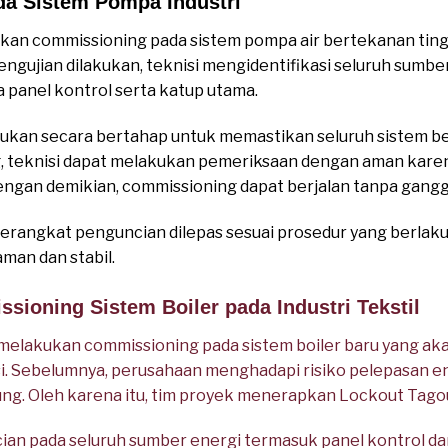
a Sistem Pompa Industri
an commissioning pada sistem pompa air bertekanan ting
engujian dilakukan, teknisi mengidentifikasi seluruh sum
panel kontrol serta katup utama.
kukan secara bertahap untuk memastikan seluruh sistem bek
, teknisi dapat melakukan pemeriksaan dengan aman karen
 Dengan demikian, commissioning dapat berjalan tanpa gang
perangkat penguncian dilepas sesuai prosedur yang berlaku.
man dan stabil.
sioning Sistem Boiler pada Industri Tekstil
melakukan commissioning pada sistem boiler baru yang ak
. Sebelumnya, perusahaan menghadapi risiko pelepasan e
ng. Oleh karena itu, tim proyek menerapkan Lockout Tagou
an pada seluruh sumber energi termasuk panel kontrol dan 