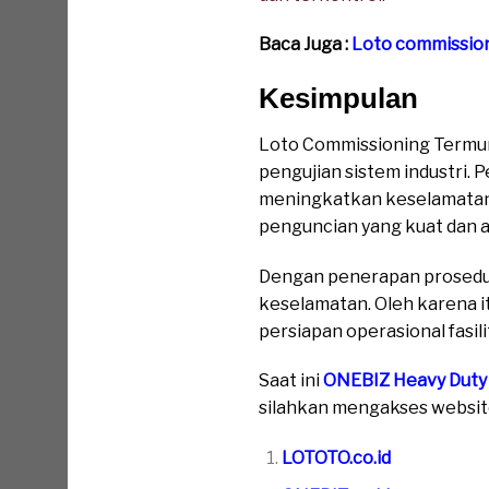
Baca Juga :
Loto commissio
Kesimpulan
Loto Commissioning Termur
pengujian sistem industri
meningkatkan keselamatan 
penguncian yang kuat dan a
Dengan penerapan prosedur
keselamatan. Oleh karena i
persiapan operasional fasilit
Saat ini
ONEBIZ Heavy Duty
silahkan mengakses website 
LOTOTO.co.id