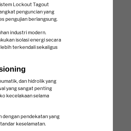
sistem Lockout Tagout
erangkat penguncian yang
es pengujian berlangsung.
han industri modern.
kukan isolasi energi secara
lebih terkendali sekaligus
sioning
umatik, dan hidrolik yang
awal yang sangat penting
iko kecelakaan selama
n dengan pendekatan yang
standar keselamatan.