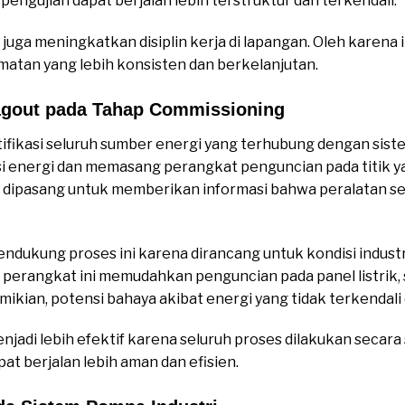
 pengujian dapat berjalan lebih terstruktur dan terkendali.
uga meningkatkan disiplin kerja di lapangan. Oleh karena 
tan yang lebih konsisten dan berkelanjutan.
agout pada Tahap Commissioning
ifikasi seluruh sumber energi yang terhubung dengan siste
asi energi dan memasang perangkat penguncian pada titik y
n dipasang untuk memberikan informasi bahwa peralatan s
ndukung proses ini karena dirancang untuk kondisi indus
u, perangkat ini memudahkan penguncian pada panel listrik, 
ikian, potensi bahaya akibat energi yang tidak terkendali
njadi lebih efektif karena seluruh proses dilakukan secara 
t berjalan lebih aman dan efisien.