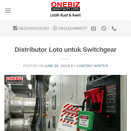
Skip
to
content
082249969090
081316088977
Distributor Loto untuk Switchgear
POSTED ON
JUNE 26, 2026
BY
CONTENT WRITER