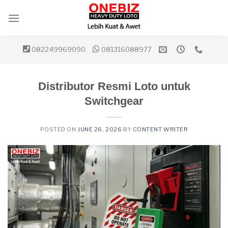
Skip
to
content
082249969090
081316088977
Distributor Resmi Loto untuk
Switchgear
POSTED ON
JUNE 26, 2026
BY
CONTENT WRITER