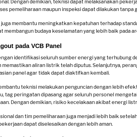
nal. Dengan demikian, teknisi dapat melaksanakan pekerj
roses pemeliharaan maupun inspeksi dapat dilakukan tanpa
juga membantu meningkatkan kepatuhan terhadap standar
at membangun budaya keselamatan yang lebih baik pada are
agout pada VCB Panel
ngan identifikasi seluruh sumber energi yang terhubung de
emastikan aliran listrik telah diputus. Selanjutnya, per
an panel agar tidak dapat diaktifkan kembali.
mbantu teknisi melakukan penguncian dengan lebih efekt
 itu, tag peringatan dipasang agar seluruh personel menget
an. Dengan demikian, risiko kecelakaan akibat energi listr
sional dan tim pemeliharaan juga menjadi lebih baik setel
 pekerjaan dapat diselesaikan dengan lebih aman.