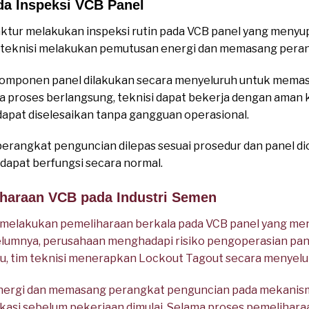
a Inspeksi VCB Panel
ur melakukan inspeksi rutin pada VCB panel yang menyuplai
, teknisi melakukan pemutusan energi dan memasang pera
komponen panel dilakukan secara menyeluruh untuk memast
 proses berlangsung, teknisi dapat bekerja dengan aman ka
dapat diselesaikan tanpa gangguan operasional.
 perangkat penguncian dilepas sesuai prosedur dan panel di
i dapat berfungsi secara normal.
iharaan VCB pada Industri Semen
elakukan pemeliharaan berkala pada VCB panel yang men
Sebelumnya, perusahaan menghadapi risiko pengoperasian pa
tu, tim teknisi menerapkan Lockout Tagout secara menyelu
energi dan memasang perangkat penguncian pada mekanisme 
asi sebelum pekerjaan dimulai. Selama proses pemeliharaan