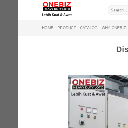
Skip
Search
to
for:
content
HOME
PRODUCT
CATALOG
WHY ONEBIZ
Di