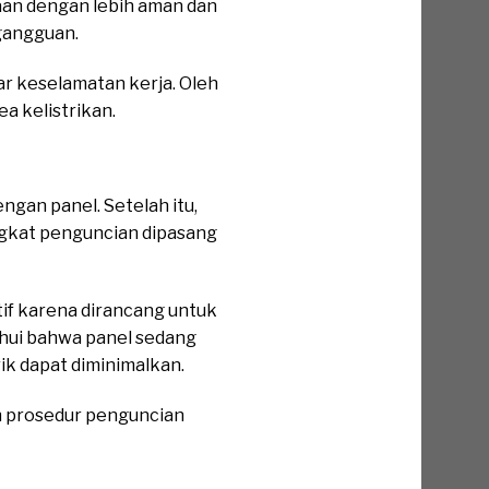
aan dengan lebih aman dan
 gangguan.
 keselamatan kerja. Oleh
a kelistrikan.
ngan panel. Setelah itu,
angkat penguncian dipasang
if karena dirancang untuk
ahui bahwa panel sedang
ik dapat diminimalkan.
ah prosedur penguncian