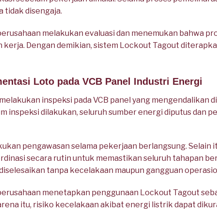
 tidak disengaja.
, perusahaan melakukan evaluasi dan menemukan bahwa p
kerja. Dengan demikian, sistem Lockout Tagout diterapka
entasi Loto pada VCB Panel Industri Energi
elakukan inspeksi pada VCB panel yang mengendalikan dist
lum inspeksi dilakukan, seluruh sumber energi diputus dan
kan pengawasan selama pekerjaan berlangsung. Selain itu, 
dinasi secara rutin untuk memastikan seluruh tahapan be
t diselesaikan tanpa kecelakaan maupun gangguan operasio
, perusahaan menetapkan penggunaan Lockout Tagout seba
arena itu, risiko kecelakaan akibat energi listrik dapat diku