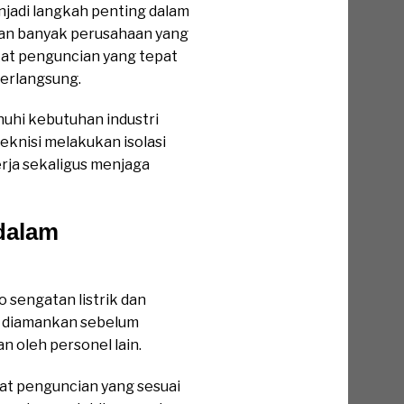
njadi langkah penting dalam
han banyak perusahaan yang
kat penguncian yang tepat
erlangsung.
uhi kebutuhan industri
eknisi melakukan isolasi
rja sekaligus menjaga
dalam
sengatan listrik dan
an diamankan sebelum
n oleh personel lain.
t penguncian yang sesuai