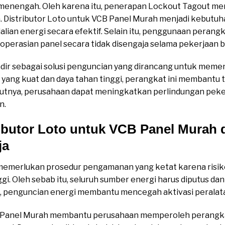
 menengah. Oleh karena itu, penerapan Lockout Tagout me
. Distributor Loto untuk VCB Panel Murah menjadi kebutu
ian energi secara efektif. Selain itu, penggunaan perang
rasian panel secara tidak disengaja selama pekerjaan b
ir sebagai solusi penguncian yang dirancang untuk memen
yang kuat dan daya tahan tinggi, perangkat ini membantu t
jutnya, perusahaan dapat meningkatkan perlindungan peke
n.
ibutor Loto untuk VCB Panel Murah 
ja
memerlukan prosedur pengamanan yang ketat karena risiko 
gi. Oleh sebab itu, seluruh sumber energi harus diputus d
tu, penguncian energi membantu mencegah aktivasi peralata
B Panel Murah membantu perusahaan memperoleh perangka