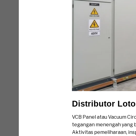
Distributor Lot
VCB Panel atau Vacuum Circ
tegangan menengah yang ber
Aktivitas pemeliharaan, ins