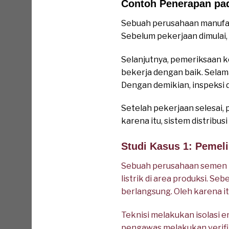
Contoh Penerapan pad
Sebuah perusahaan manufakt
Sebelum pekerjaan dimulai
Selanjutnya, pemeriksaan 
bekerja dengan baik. Selama
Dengan demikian, inspeksi 
Setelah pekerjaan selesai,
karena itu, sistem distribus
Studi Kasus 1: Pemel
Sebuah perusahaan semen m
listrik di area produksi. 
berlangsung. Oleh karena i
Teknisi melakukan isolasi 
pengawas melakukan verifik