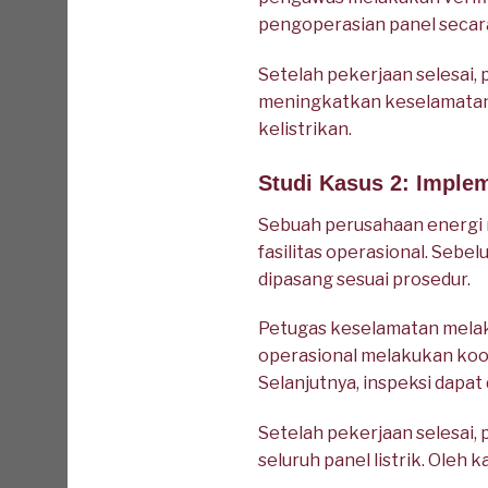
pengoperasian panel secara
Setelah pekerjaan selesai
meningkatkan keselamatan 
kelistrikan.
Studi Kasus 2: Implem
Sebuah perusahaan energi m
fasilitas operasional. Sebe
dipasang sesuai prosedur.
Petugas keselamatan melaku
operasional melakukan koor
Selanjutnya, inspeksi dapa
Setelah pekerjaan selesai
seluruh panel listrik. Oleh k