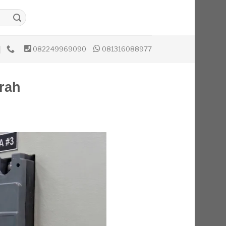
082249969090
081316088977
rah