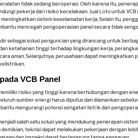
 peralatan tidak sedang beroperasi. Oleh karena itu, pener
ndungi pekerja dari risiko kecelakaan. Jual Loto untuk VC
in meningkatkan sistem keselamatan kerja. Selain itu, pen
bantu mencegah pengoperasian panel secara tidak senga
ir sebagai solusi penguncian yang dirancang untuk berbag
dan ketahanan tinggi terhadap lingkungan kerja, perangka
ecara aman. Selanjutnya, perusahaan dapat meningkatkan 
elistrikan.
 pada VCB Panel
emiliki risiko yang tinggi karena berhubungan dengan ener
seluruh sumber energi harus diputus dan diamankan sebelum
bantu mengurangi potensi sengatan listrik dan pengoperas
menjadi salah satu solusi yang mendukung penerapan siste
n demikian, teknisi dapat melakukan pekerjaan dengan lebi
haraan dan inspeksi dapat berlangsung tanpa gangguan.