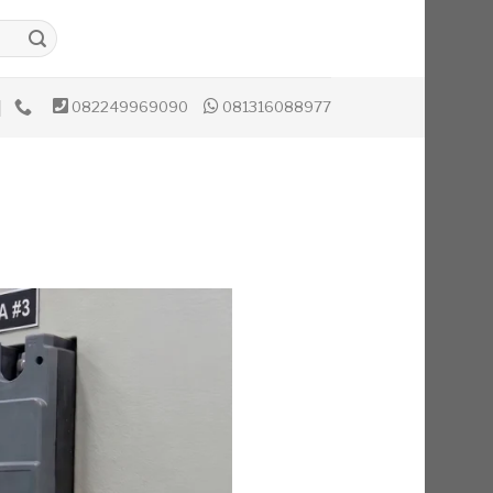
082249969090
081316088977