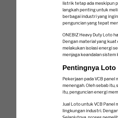
listrik tetap ada meskipun
langkah penting untuk meli
berbagai industri yang ing
penguncian yang tepat mem
ONEBIZ Heavy Duty Loto had
Dengan material yang kuat 
melakukan isolasi energi s
menjaga keandalan sistem k
Pentingnya Loto
Pekerjaan pada VCB panel m
menengah. Oleh sebab itu, 
itu, penguncian energi mem
Jual Loto untuk VCB Panel 
lingkungan industri. Denga
Selanjutnya, proses pemeli