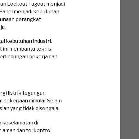
apan Lockout Tagout menjadi
B Panel menjadi kebutuhan
ggunaan perangkat
ja.
ai kebutuhan industri.
t ini membantu teknisi
perlindungan pekerja dan
gi listrik tegangan
 pekerjaan dimulai. Selain
ian yang tidak disengaja.
m keselamatan di
h aman dan terkontrol.