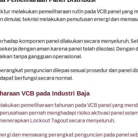
tur melakukan pemeliharaan rutin pada VCB panel yang me
an dimulai, teknisi melakukan pemutusan energi dan mema
terhadap komponen panel dilakukan secara menyeluruh. Se
bekerja dengan aman karena panel telah diisolasi. Dengan 
aikan tanpa gangguan operasional.
 perangkat penguncian dilepas sesuai prosedur dan panel di
i dapat berfungsi secara normal.
haraan VCB pada Industri Baja
akukan pemeliharaan tahunan pada VCB panel yang mendukun
 perusahaan pernah menghadapi risiko aktivasi panel sela
si menerapkan Lockout Tagout secara menyeluruh.
energi dan memasang perangkat penguncian pada panel seb