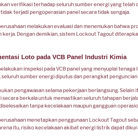
kan verifikasi terhadap seluruh sumber energi yang telah 
idak terjadi pengoperasian panel secara tidak sengaja.
, perusahaan melakukan evaluasi dan menemukan bahwa p
kerja. Dengan demikian, sistem Lockout Tagout diterapka
entasi Loto pada VCB Panel Industri Kimia
akukan inspeksi pada VCB panel yang menyuplai tenaga list
, seluruh sumber energi diputus dan perangkat penguncian 
kan pengawasan selama pekerjaan berlangsung. Selain itu
si secara berkala untuk memastikan seluruh tahapan berja
t diselesaikan tanpa kecelakaan maupun gangguan operasio
, perusahaan menetapkan penggunaan Lockout Tagout seba
arena itu, risiko kecelakaan akibat energi listrik dapat diku