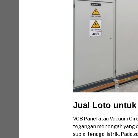
Jual Loto untu
VCB Panel atau Vacuum Circu
tegangan menengah yang dig
suplai tenaga listrik. Pada