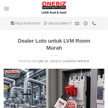
Skip
to
content
082249969090
081316088977
Dealer Loto untuk LVM Room
Murah
POSTED ON
JUNE 30, 2026
BY
CONTENT WRITER