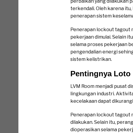
perbaikan yang dilakukan pad
terkendali. Oleh karena it
penerapan sistem keselamat
Penerapan lockout tagout 
pekerjaan dimulai. Selain i
selama proses pekerjaan b
pengendalian energi sehin
sistem kelistrikan.
Pentingnya Lot
LVM Room menjadi pusat dis
lingkungan industri. Aktivi
kecelakaan dapat dikurangi
Penerapan lockout tagout 
dilakukan. Selain itu, per
dioperasikan selama peker