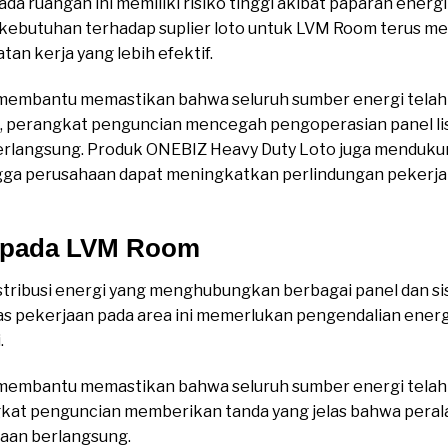
a ruangan ini memiliki risiko tinggi akibat paparan energi 
u, kebutuhan terhadap suplier loto untuk LVM Room terus
an kerja yang lebih efektif.
membantu memastikan bahwa seluruh sumber energi telah d
tu, perangkat penguncian mencegah pengoperasian panel lis
erlangsung. Produk ONEBIZ Heavy Duty Loto juga menduk
gga perusahaan dapat meningkatkan perlindungan pekerja
o pada LVM Room
tribusi energi yang menghubungkan berbagai panel dan si
tas pekerjaan pada area ini memerlukan pengendalian energi
.
membantu memastikan bahwa seluruh sumber energi telah 
angkat penguncian memberikan tanda yang jelas bahwa peral
jaan berlangsung.