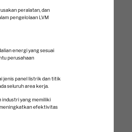
rusakan peralatan, dan
dalam pengelolaan LVM
lian energi yang sesuai
antu perusahaan
is panel listrik dan titik
da seluruh area kerja.
ndustri yang memiliki
 meningkatkan efektivitas