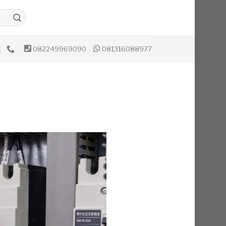
082249969090
081316088977