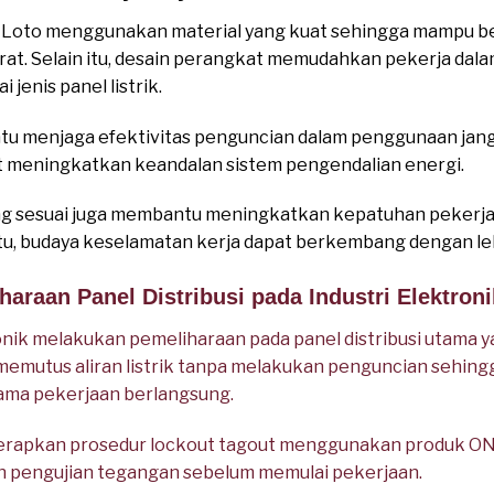
Loto menggunakan material yang kuat sehingga mampu be
erat. Selain itu, desain perangkat memudahkan pekerja d
jenis panel listrik.
u menjaga efektivitas penguncian dalam penggunaan jan
t meningkatkan keandalan sistem pengendalian energi.
g sesuai juga membantu meningkatkan kepatuhan pekerja
tu, budaya keselamatan kerja dapat berkembang dengan leb
haraan Panel Distribusi pada Industri Elektroni
ik melakukan pemeliharaan pada panel distribusi utama y
memutus aliran listrik tanpa melakukan penguncian sehingg
ama pekerjaan berlangsung.
rapkan prosedur lockout tagout menggunakan produk ONE
kan pengujian tegangan sebelum memulai pekerjaan.