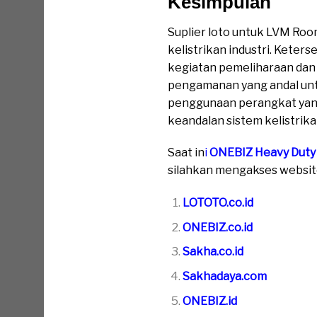
Kesimpulan
Suplier loto untuk LVM Ro
kelistrikan industri. Kete
kegiatan pemeliharaan dan 
pengamanan yang andal unt
penggunaan perangkat yang
keandalan sistem kelistrika
Saat in
i
ONEBIZ Heavy Duty
silahkan mengakses website 
LOTOTO.co.id
ONEBIZ.co.id
Sakha.co.id
Sakhadaya.com
ONEBIZ.id