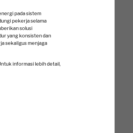
energi pada sistem
dungi pekerja selama
berikan solusi
ur yang konsisten dan
ja sekaligus menjaga
tuk informasi lebih detail,