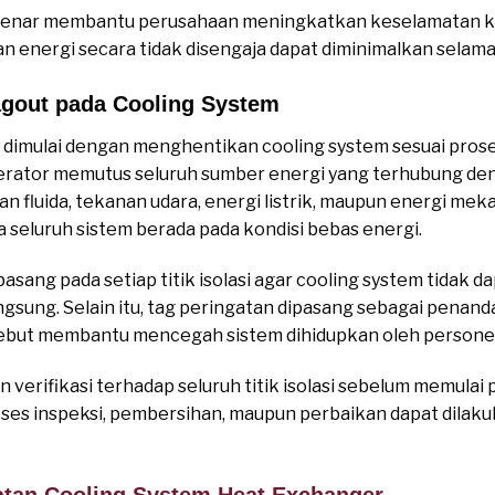
enar membantu perusahaan meningkatkan keselamatan kerja
n energi secara tidak disengaja dapat diminimalkan selam
gout pada Cooling System
dimulai dengan menghentikan cooling system sesuai prose
operator memutus seluruh sumber energi yang terhubung de
n fluida, tekanan udara, energi listrik, maupun energi me
 seluruh sistem berada pada kondisi bebas energi.
sang pada setiap titik isolasi agar cooling system tidak d
gsung. Selain itu, tag peringatan dipasang sebagai penan
ebut membantu mencegah sistem dihidupkan oleh personel
verifikasi terhadap seluruh titik isolasi sebelum memulai 
oses inspeksi, pembersihan, maupun perbaikan dapat dilaku