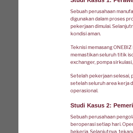
Studi Kasus 1: Peraw
Sebuah perusahaan manufak
digunakan dalam proses pr
pekerjaan dimulai. Selanjut
kondisi aman.
Teknisi memasang ONEBIZ Hea
memastikan seluruh titik i
exchanger, pompa sirkulasi
Setelah pekerjaan selesai,
setelah seluruh area kerja
operasional.
Studi Kasus 2: Pemer
Sebuah perusahaan pengola
beroperasi setiap hari. Op
bekerja. Selanjutnya, tekan