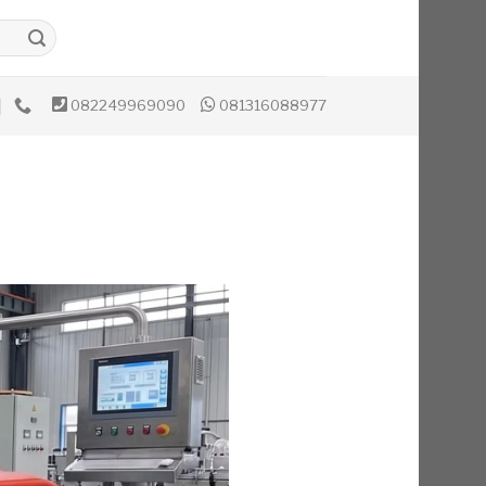
082249969090
081316088977