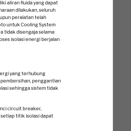
i aliran fluida yang dapat
araan dilakukan, seluruh
aupun peralatan telah
Loto untuk Cooling System
 tidak disengaja selama
es isolasi energi berjalan
ergi yang terhubung
i, pembersihan, penggantian
lasi sehingga sistem tidak
ci circuit breaker,
tiap titik isolasi dapat