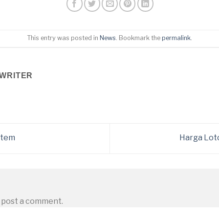
This entry was posted in
News
. Bookmark the
permalink
.
WRITER
stem
Harga Lot
 post a comment.