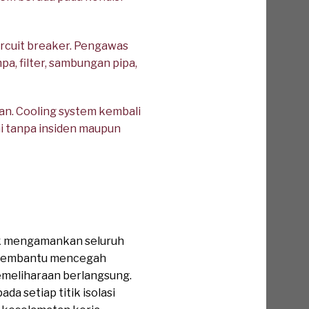
ircuit breaker. Pengawas
a, filter, sambungan pipa,
an. Cooling system kembali
ai tanpa insiden maupun
uk mengamankan seluruh
t membantu mencegah
emeliharaan berlangsung.
a setiap titik isolasi