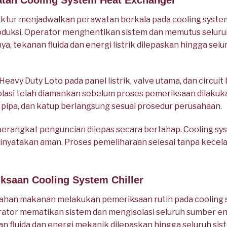
atan Cooling System Heat Exchanger
tur menjadwalkan perawatan berkala pada cooling syste
oduksi. Operator menghentikan sistem dan memutus selur
nya, tekanan fluida dan energi listrik dilepaskan hingga se
vy Duty Loto pada panel listrik, valve utama, dan circuit
solasi telah diamankan sebelum proses pemeriksaan dilaku
, pipa, dan katup berlangsung sesuai prosedur perusahaan.
 perangkat penguncian dilepas secara bertahap. Cooling sy
 dinyatakan aman. Proses pemeliharaan selesai tanpa kec
iksaan Cooling System Chiller
han makanan melakukan pemeriksaan rutin pada cooling s
erator mematikan sistem dan mengisolasi seluruh sumber en
an fluida dan energi mekanik dilepaskan hingga seluruh sis