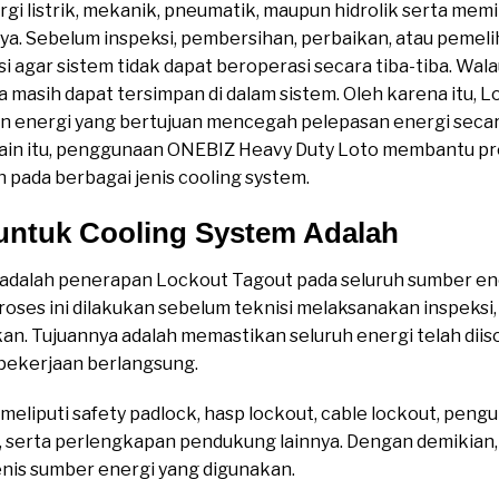
listrik, mekanik, pneumatik, maupun hidrolik serta memilik
. Sebelum inspeksi, pembersihan, perbaikan, atau pemelih
si agar sistem tidak dapat beroperasi secara tiba-tiba. Wal
 masih dapat tersimpan di dalam sistem. Oleh karena itu, 
n energi yang bertujuan mencegah pelepasan energi secara
ain itu, penggunaan ONEBIZ Heavy Duty Loto membantu pros
n pada berbagai jenis cooling system.
 untuk Cooling System Adalah
 adalah penerapan Lockout Tagout pada seluruh sumber en
roses ini dilakukan sebelum teknisi melaksanakan inspeks
. Tujuannya adalah memastikan seluruh energi telah diiso
 pekerjaan berlangsung.
liputi safety padlock, hasp lockout, cable lockout, pengun
, serta perlengkapan pendukung lainnya. Dengan demikian, se
nis sumber energi yang digunakan.